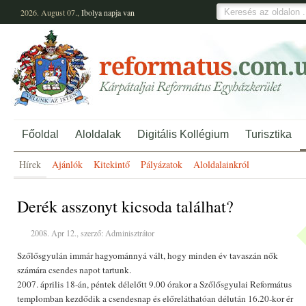
2026. August 07.,
Ibolya
napja van
Főoldal
Aloldalak
Digitális Kollégium
Turisztika
Hírek
Ajánlók
Kitekintő
Pályázatok
Aloldalainkról
Derék asszonyt kicsoda találhat?
2008. Apr 12., szerző: Adminisztrátor
Szőlősgyulán immár hagyománnyá vált, hogy minden év tavaszán nők
számára csendes napot tartunk.
2007. április 18-án, péntek délelőtt 9.00 órakor a Szőlősgyulai Református
templomban kezdődik a csendesnap és előreláthatóan délután 16.20-kor ér