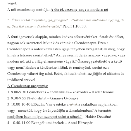
véget.
A derék asszony vagy a modern nő
A női csendesnap mottója:
"...Értéke sokkal drágább az igazgyöngynél... Csalóka a báj, mulandó a szépség, de
.” Péld 31,10; 30.
az Urat félő asszony dicséretre méltó
A fenti igeversek alapján, minden kedves nőtestvérünket: fiatalt és időset,
nagyon sok szeretettel hívunk és várunk a Csendesnapra. Ezen a
Csendesnapon a nőtestvérek Isten igéje fényében vizsgálhatják meg, hogy
kinek a tetszése szerint élnek? Az ige szerint derék asszony vagyok-e, vagy
modern nő, aki a világ elismerésére vágyik? Összeegyeztethető-e a kettő
vagy nem? Ezekre a kérdésekre hitünk és reményünk szerint ez a
Csendesnap választ fog adni. Ezért, aki csak teheti, az jöjjön el alázatos és
imádkozó szívvel.
A Csendesnap programja:
1. 9.00-9.30 Gyülekezés – énektanulás – köszöntés – Kádár Jenőné
2. 9.30-9.55 Nyitó áhítat – Garanyi Gyöngyi
3. 10.00-10.40 Előadás:
Van-e értéke a
a családban napjainkban -
nőnek
vagy - menekül, hogy érvényesüljön a társadalomban? A teremtés
rendjében Isten milyen szerepet szánt a nőnek?
– Halász Dezsőné
4. 10.40-11.00 Evangéliumi énekek – Antal Házaspár