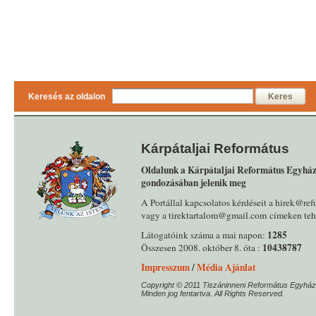
Keresés az oldalon
Keres
Kárpátaljai Református
Oldalunk a Kárpátaljai Református Egyház
gondozásában jelenik meg
A Portállal kapcsolatos kérdéseit a hirek@ref
vagy a tirektartalom@gmail.com címeken tehe
1285
Látogatóink száma a mai napon:
10438787
Összesen 2008. október 8. óta :
Impresszum
/
Média Ajánlat
Copyright © 2011 Tiszáninneni Református Egyház
Minden jog fentartva. All Rights Reserved.