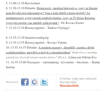
5. 11.00-11.30 Kávészünet
6. 11.30-12.10 Előadás:
Depresszió - modern betegség-e, vagy az Istenre
nem figyelés következménye? Van-e kiút ebből a betegségből? Az
antidepresszív gyógyszerek romboló hatása, vagy az Úr Jézus Krisztus
gyógyító erejére van inkább szükségünk?
- Dr. Kovács Eszter
7. 12.10-12.30 Bizonyságtétel – Tankóci Gyöngyi
8. 12.35-13.30 Szeretetvendégség
9. 13.35-13.55 Bizonyságtétel – Kovács Valéria
10. 13.55-14.35 Előadás:
A modern asszony - Istenfélő, szereti a férjét,
családcentrikus, megállja a helyét a társadalomban
"
Hadd élvezze munkája
" (31.v.) – Lőrinczné Fábián Éva
gyümölcsét, dicsérjék tetteiért minden helyen.
11. 14.35-15.00 Összegzés – záróimádság - kivonulás – búcsúzás. – Kádár
Jenőné
A hírhez még nem érkezett
hozzászólás.
Megosztom:
Hozzászólok.