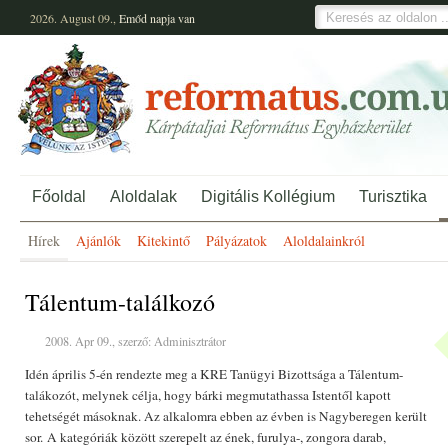
2026. August 09.,
Emőd
napja van
Főoldal
Aloldalak
Digitális Kollégium
Turisztika
Hírek
Ajánlók
Kitekintő
Pályázatok
Aloldalainkról
Tálentum-találkozó
2008. Apr 09., szerző: Adminisztrátor
Idén április 5-én rendezte meg a KRE Tanügyi Bizottsága a Tálentum-
talákozót, melynek célja, hogy bárki megmutathassa Istentől kapott
tehetségét másoknak. Az alkalomra ebben az évben is Nagyberegen került
sor. A kategóriák között szerepelt az ének, furulya-, zongora darab,