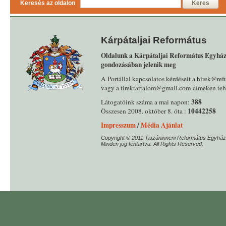
Keresés az oldalon
Keres
Kárpátaljai Református
Oldalunk a Kárpátaljai Református Egyház
gondozásában jelenik meg
A Portállal kapcsolatos kérdéseit a hirek@ref
vagy a tirektartalom@gmail.com címeken tehe
388
Látogatóink száma a mai napon:
10442258
Összesen 2008. október 8. óta :
Impresszum
/
Média Ajánlat
Copyright © 2011 Tiszáninneni Református Egyház
Minden jog fentartva. All Rights Reserved.