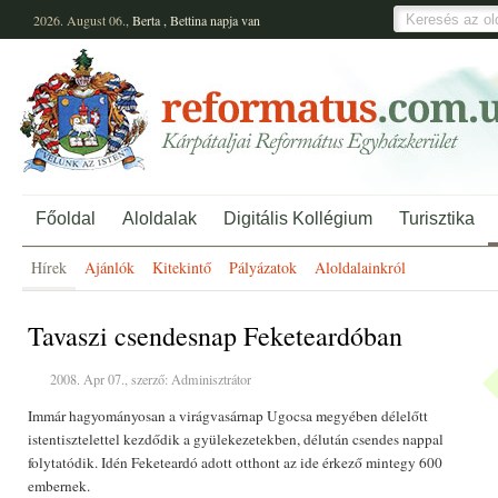
2026. August 06.,
Berta
,
Bettina
napja van
Főoldal
Aloldalak
Digitális Kollégium
Turisztika
Hírek
Ajánlók
Kitekintő
Pályázatok
Aloldalainkról
Tavaszi csendesnap Feketeardóban
2008. Apr 07., szerző: Adminisztrátor
Immár hagyományosan a virágvasárnap Ugocsa megyében délelőtt
istentisztelettel kezdődik a gyülekezetekben, délután csendes nappal
folytatódik. Idén Feketeardó adott otthont az ide érkező mintegy 600
embernek.