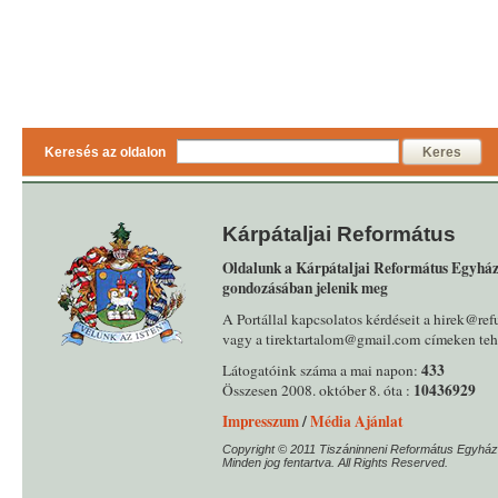
Keresés az oldalon
Keres
Kárpátaljai Református
Oldalunk a Kárpátaljai Református Egyház
gondozásában jelenik meg
A Portállal kapcsolatos kérdéseit a hirek@ref
vagy a tirektartalom@gmail.com címeken tehe
433
Látogatóink száma a mai napon:
10436929
Összesen 2008. október 8. óta :
Impresszum
/
Média Ajánlat
Copyright © 2011 Tiszáninneni Református Egyház
Minden jog fentartva. All Rights Reserved.