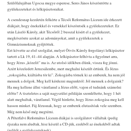
Szülőfalujában Ugocsa megye esperese, Seres János köszöntötte a
gyülekezeteket és lelkipásztoraikat.
A csendesnap kezdetén felkérte a Técsői Református Líceum ide érkezett
diákjait, hogy énekekkel és versekkel köszöntsék a gyülekezeteket. Ez
után László Károly, akit Técsőről 2 busszal kísért el a gyülekezet,
megköszönte azokat az adományokat, amit a gyülekezetek a
Gimnáziumoknak gyűjtöttek.
Ezt követte az első szolgálat, melyet Ötvös Károly forgolányi lelkipásztor
tartott a Lk 19, 41–44 alapján. A lelkipásztor felhívta a figyelmet arra,
hogy Jézus „közelít” ma is. Az utolsó időkben élünk, vissza fog jönni.
Azért közeledett Jeruzsálembe, mert meghalni készült értünk. És Jézus
„zokogásba, kiáltásba tör ki”. Zokogásba törnek ki az emberek, ha nem jól
mennek a dolgok. Meg kell kérdezni magunktól: Jól mennek a dolgaink?
Ha meg kellene állni váratlanul a Jézus előtt, vajon el tudnánk számolni
előtte? A tiszteletes a saját nagyszülei példáján szemléltette, hogy 1 hét
alatt meghaltak, váratlanul. Végül hirdette, hogy Jézus zokogása meg kell
hasson minket. Fáj Jézusnak, hogy az emberek elutasítóak vele szemben.
Még nem késő még megtérni.
A Péterfalvi Református Líceum diákjai is szolgálatot vállaltak (pedig
éjszaka nem aludtak, hisz készül a CD-jük, ezekből az énekekből adtak
ízelítőt a gyülekezeteknek)