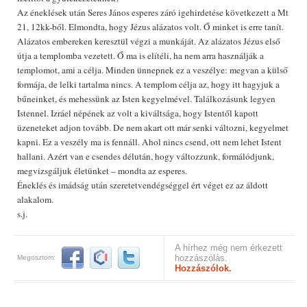
Az éneklések után Seres János esperes záró igehirdetése következett a Mt
21, 12kk-ből. Elmondta, hogy Jézus alázatos volt. Ő minket is erre tanít.
Alázatos embereken keresztül végzi a munkáját. Az alázatos Jézus első
útja a templomba vezetett. Ő ma is elítéli, ha nem arra használják a
templomot, ami a célja. Minden ünnepnek ez a veszélye: megvan a külső
formája, de lelki tartalma nincs. A templom célja az, hogy itt hagyjuk a
bűneinket, és mehessünk az Isten kegyelmével. Találkozásunk legyen
Istennel. Izráel népének az volt a kiváltsága, hogy Istentől kapott
üzeneteket adjon tovább. De nem akart ott már senki változni, kegyelmet
kapni. Ez a veszély ma is fennáll. Ahol nincs csend, ott nem lehet Istent
hallani. Azért van e csendes délután, hogy változzunk, formálódjunk,
megvizsgáljuk életünket – mondta az esperes.
Éneklés és imádság után szeretetvendégséggel ért véget ez az áldott
alakalom.
s.j.
A hírhez még nem érkezett
hozzászólás.
Megosztom:
Hozzászólok.