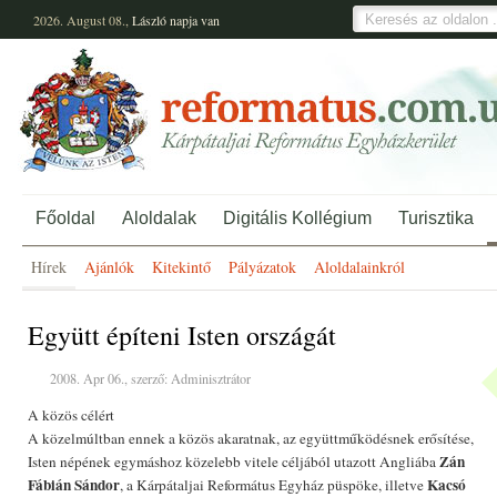
2026. August 08.,
László
napja van
Főoldal
Aloldalak
Digitális Kollégium
Turisztika
Hírek
Ajánlók
Kitekintő
Pályázatok
Aloldalainkról
Együtt építeni Isten országát
2008. Apr 06., szerző: Adminisztrátor
A közös célért
A közelmúltban ennek a közös akaratnak, az együttműködésnek erősítése,
Zán
Isten népének egymáshoz közelebb vitele céljából utazott Angliába
Fábián Sándor
Kacsó
, a Kárpátaljai Református Egyház püspöke, illetve