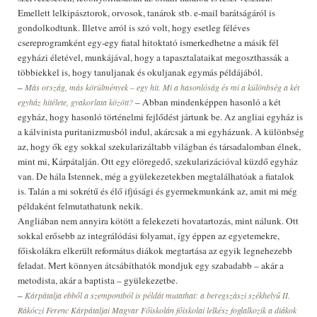
Emellett lelkipásztorok, orvosok, tanárok stb. e-mail barátságáról is
gondolkodtunk. Illetve arról is szó volt, hogy esetleg féléves
csereprogramként egy-egy fiatal hitoktató ismerkedhetne a másik fél
egyházi életével, munkájával, hogy a tapasztalataikat megoszthassák a
többiekkel is, hogy tanuljanak és okuljanak egymás példájából.
–
Más ország, más körülmények – egy hit. Mi a hasonlóság és mi a különbség a két
– Abban mindenképpen hasonló a két
egyház hitélete, gyakorlata között?
egyház, hogy hasonló történelmi fejlődést jártunk be. Az angliai egyház is
a kálvinista puritanizmusból indul, akárcsak a mi egyházunk. A különbség
az, hogy ők egy sokkal szekularizáltabb világban és társadalomban élnek,
mint mi, Kárpátalján. Ott egy elöregedő, szekularizációval küzdő egyház
van. De hála Istennek, még a gyülekezetekben megtalálhatóak a fiatalok
is. Talán a mi sokrétű és élő ifjúsági és gyermekmunkánk az, amit mi még
példaként felmutathatunk nekik.
Angliában nem annyira kötött a felekezeti hovatartozás, mint nálunk. Ott
sokkal erősebb az integrálódási folyamat, így éppen az egyetemekre,
főiskolákra elkerült református diákok megtartása az egyik legnehezebb
feladat. Mert könnyen átcsábíthatók mondjuk egy szabadabb – akár a
metodista, akár a baptista – gyülekezetbe.
–
Kárpátalja ebből a szempontból is példát mutathat: a beregszászi székhelyű II.
Rákóczi Ferenc Kárpátaljai Magyar Főiskolán főiskolai lelkész foglalkozik a diákok