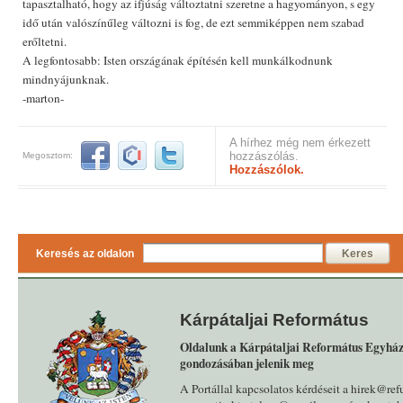
tapasztalható, hogy az ifjúság változtatni szeretne a hagyományon, s egy
idő után valószínűleg változni is fog, de ezt semmiképpen nem szabad
erőltetni.
A legfontosabb: Isten országának építésén kell munkálkodnunk
mindnyájunknak.
-marton-
A hírhez még nem érkezett
hozzászólás.
Megosztom:
Hozzászólok.
Keresés az oldalon
Keres
Kárpátaljai Református
Oldalunk a Kárpátaljai Református Egyház
gondozásában jelenik meg
A Portállal kapcsolatos kérdéseit a hirek@ref