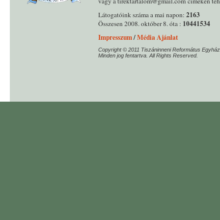
vagy a tirektartalom@gmail.com címeken tehe
2163
Látogatóink száma a mai napon:
10441534
Összesen 2008. október 8. óta :
Impresszum
/
Média Ajánlat
Copyright © 2011 Tiszáninneni Református Egyház
Minden jog fentartva. All Rights Reserved.