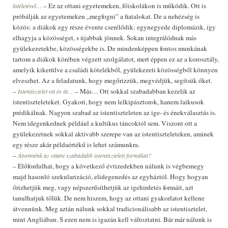
– Ez az ottani egyetemeken, főiskolákon is működik. Ott is
hitéletével…
próbálják az egyetemeken „megfogni” a fiatalokat. De a nehézség is
közös: a diákok egy része évente cserélődik: egynegyede diplomázik, így
elhagyja a közösséget, s újabbak jönnek. Sokan integrálódnak más
gyülekezetekbe, közösségekbe is. De mindenképpen fontos munkának
tartom a diákok körében végzett szolgálatot, mert éppen ez az a korosztály,
amelyik kikerülve a családi kötelékből, gyülekezeti közösségből könnyen
elveszhet. Az a feladatunk, hogy megőrizzük, megvédjük, segítsük őket.
–
– Más… Ott sokkal szabadabban kezelik az
Istentisztelet ott és itt…
istentiszteleteket. Gyakori, hogy nem lelkipásztorok, hanem laikusok
prédikálnak. Nagyon szabad az istentiszteleten az ige- és énekválasztás is.
Nem idegenkednek például a kultikus táncoktól sem. Viszont ott a
gyülekezetnek sokkal aktívabb szerepe van az istentiszteleteken, aminek
egy része akár példaértékű is lehet számunkra.
–
Átvennénk az ottani szabadabb istentiszteleti formákat?
– Előfordulhat, hogy a következő évtizedekben nálunk is végbemegy
majd hasonló szekularizáció, elidegenedés az egyháztól. Hogy hogyan
őrizhetjük meg, vagy népszerűsíthetjük az igehirdetés formáit, azt
tanulhatjuk tőlük. De nem hiszem, hogy az ottani gyakorlatot kellene
átvennünk. Meg aztán nálunk sokkal tradicionálisabb az istentisztelet,
mint Angliában. S ezen nem is igazán kell változtatni. Bár már nálunk is