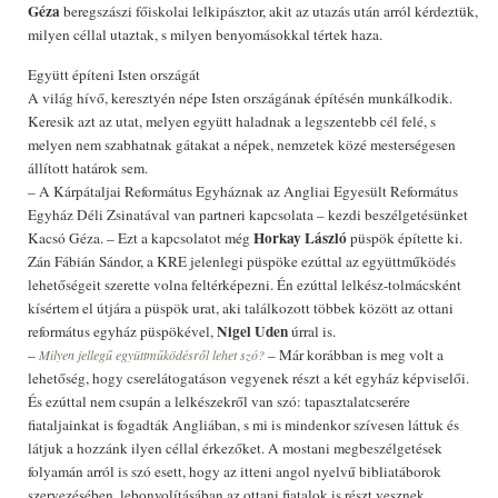
Géza
beregszászi főiskolai lelkipásztor, akit az utazás után arról kérdeztük,
milyen céllal utaztak, s milyen benyomásokkal tértek haza.
Együtt építeni Isten országát
A világ hívő, keresztyén népe Isten országának építésén munkálkodik.
Keresik azt az utat, melyen együtt haladnak a legszentebb cél felé, s
melyen nem szabhatnak gátakat a népek, nemzetek közé mesterségesen
állított határok sem.
– A Kárpátaljai Református Egyháznak az Angliai Egyesült Református
Egyház Déli Zsinatával van partneri kapcsolata – kezdi beszélgetésünket
Horkay László
Kacsó Géza. – Ezt a kapcsolatot még
püspök építette ki.
Zán Fábián Sándor, a KRE jelenlegi püspöke ezúttal az együttműködés
lehetőségeit szerette volna feltérképezni. Én ezúttal lelkész-tolmácsként
kísértem el útjára a püspök urat, aki találkozott többek között az ottani
Nigel Uden
református egyház püspökével,
úrral is.
–
– Már korábban is meg volt a
Milyen jellegű együttműködésről lehet szó?
lehetőség, hogy cserelátogatáson vegyenek részt a két egyház képviselői.
És ezúttal nem csupán a lelkészekről van szó: tapasztalatcserére
fiataljainkat is fogadták Angliában, s mi is mindenkor szívesen láttuk és
látjuk a hozzánk ilyen céllal érkezőket. A mostani megbeszélgetések
folyamán arról is szó esett, hogy az itteni angol nyelvű bibliatáborok
szervezésében, lebonyolításában az ottani fiatalok is részt vesznek.