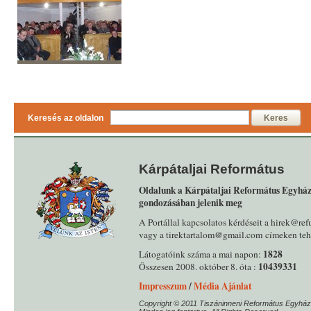
Keresés az oldalon
Keres
Kárpátaljai Református
Oldalunk a Kárpátaljai Református Egyház
gondozásában jelenik meg
A Portállal kapcsolatos kérdéseit a hirek@ref
vagy a tirektartalom@gmail.com címeken tehe
1828
Látogatóink száma a mai napon:
10439331
Összesen 2008. október 8. óta :
Impresszum
/
Média Ajánlat
Copyright © 2011 Tiszáninneni Református Egyház