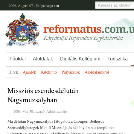
2026. August 07.,
Ibolya
napja van
Főoldal
Aloldalak
Digitális Kollégium
Turisztika
Hírek
Ajánlók
Kitekintő
Pályázatok
Aloldalainkról
Missziós csendesdélután
Nagymuzsalyban
2008. Mar 30., szerző: Adminisztrátor
Ma délután Nagymuzsalyba látogatott a Csongori Bethesda
Szenvedélybetegek Mentő Missziója és néhány órára a templomba
költözött. A megjelentek is hallhatták, láthatták azt az örömöt, amit csak