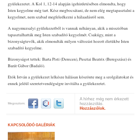
gyülekezetet. A Kol 1, 12-14 alapján igehirdetésében elmondta, hogy
Isten kegyelme még tart. Kész megbocsátani, de nem elég megtapasztalni a
kegyelmet, nem szabad megfeledkezni a hálaadásról sem.
A nagymuzsalyi gyülekezetből is vannak néhányan, akik a misszióban
tapasztalhatták meg Isten szabadító kegyelmét. Csakúgy, mint a
bizonyságtevők, akik elmondták milyen változást hozott életükbe Isten
szabadító kegyelme.
Bizonyságot tettek: Barta Pisti (Derecen), Pusztai Beatrix (Beregszász) és
Barát Gábor (Badaló).
Etók István a gyülekezet lelkésze hálásan köszönte meg a szolgálatokat és
ennek jeléül szeretetvendégségre invitálta a gyülekezetet.
A hírhez még nem érkezett
hozzászólás.
Megosztom:
Hozzászólok.
KAPCSOLÓDÓ GALÉRIÁK