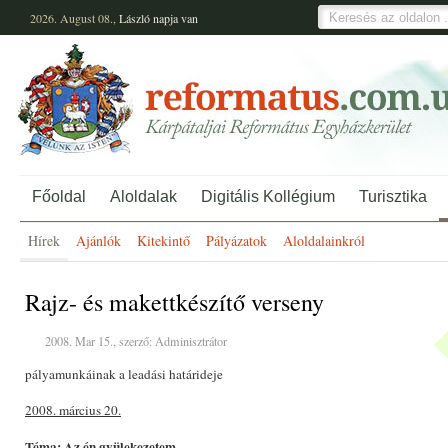
2026. August 08.,
László
napja van
Főoldal
Aloldalak
Digitális Kollégium
Turisztika
Hírek
Ajánlók
Kitekintő
Pályázatok
Aloldalainkról
Rajz- és makettkészítő verseny
2008. Mar 15., szerző: Adminisztrátor
pályamunkáinak a leadási határideje
2008. március 20.
Téma: Az én gyülekezetem