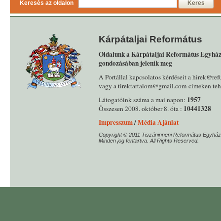
Keresés az oldalon
Keres
Kárpátaljai Református
Oldalunk a Kárpátaljai Református Egyház
gondozásában jelenik meg
A Portállal kapcsolatos kérdéseit a hirek@ref
vagy a tirektartalom@gmail.com címeken tehe
1957
Látogatóink száma a mai napon:
10441328
Összesen 2008. október 8. óta :
Impresszum
/
Média Ajánlat
Copyright © 2011 Tiszáninneni Református Egyház
Minden jog fentartva. All Rights Reserved.