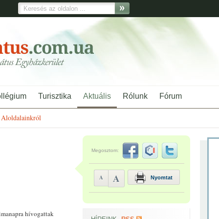
ollégium
Turisztika
Aktuális
Rólunk
Fórum
Aloldalainkról
Megosztom:
A
A
Nyomtat
 imanapra hívogattak