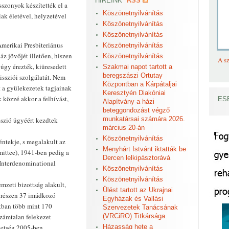
HÍREINK
RSS
szonyok készítették el a
Köszönetnyilvánítás
iak életével, helyzetével
Köszönetnyilvánítás
Köszönetnyilvánítás
merikai Presbiteriánus
Köszönetnyilvánítás
z jövőjét illetően, hiszen
Köszönetnyilvánítás
A sz
úgy érezték, kiüresedett
Szakmai napot tartott a
beregszászi Ortutay
issziói szolgálatát. Nem
Központban a Kárpátaljai
t a gyülekezetek tagjainak
Keresztyén Diakóniai
 közzé akkor a felhívást,
ES
Alapítvány a házi
beteggondozást végző
munkatársai számára 2026.
sszió ügyéért kezdtek
március 20-án
Köszönetnyilvánítás
ntekje, s megalakult az
Menyhárt Istvánt iktatták be
ittee), 1941-ben pedig a
Dercen lelkipásztorává
Interdenominational
Köszönetnyilvánítás
Köszönetnyilvánítás
zeti bizottság alakult,
Ülést tartott az Ukrajnai
ldrészen 37 imádkozó
Egyházak és Vallási
nkban több mint 170
Szervezetek Tanácsának
zámtalan felekezet
(VRCiRO) Titkársága.
vetség 2005-ben
Házasság hete a