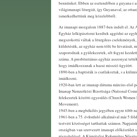
bennünket. Ebben az esztendőben a guyana-i as
világimanapi liturgiát, így Guyanaval, az ottan
ismerkedhettünk meg közelebbről.
Az imanapi mozgalom 1887-ben indult el. Az A
Egyház lelkipásztorai kezdtek aggódni az egyhá
megszokottá váltak a liturgikus cselekmények, 
küldetésük, az egyház nem tölti be hivatását, m
szaporodnak a gyülekezetek, sőt fogyni kezdet
száma. A presbiteriánus egyház asszonyai tették
hogy imádkozzanak a hazai misszió ügyéért.
1890-ben a baptisták is csatlakoztak, s a külmi
imádkozni.
1920-ban lett az imanap dátuma március első pé
Imanap Nemzetközi Bizottsága (National Comm
felekezetek közötti egyesülés (Church Women 
Movement).
1945-ben a megbékélés jegyében egyre több nem
1961-ben a 75. évforduló alkalmával már 5 fö
testvéri közösséget tarthattak számon. Napjai
országban van szervezett imanapi előkészület s
részvételével. A Kárpátaljai Református Nőszö