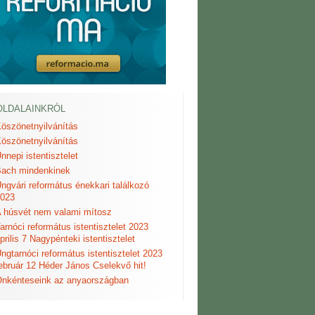
OLDALAINKRÓL
öszönetnyilvánítás
öszönetnyilvánítás
nnepi istentisztelet
ach mindenkinek
ngvári református énekkari találkozó
023
 húsvét nem valami mítosz
arnóci református istentisztelet 2023
prilis 7 Nagypénteki istentisztelet
ngtarnóci református istentisztelet 2023
ebruár 12 Héder János Cselekvő hit!
nkénteseink az anyaországban