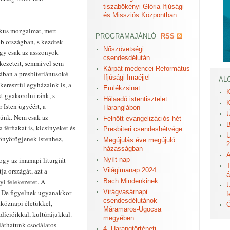
tiszabökényi Glória Ifjúsági
és Missziós Központban
kus mozgalmat, mert
PROGRAMAJÁNLÓ
RSS
b országban, s kezdtek
Nőszövetségi
ogy csak az asszonyok
csendesdélután
ezeteit, semmivel sem
Kárpát-medencei Református
ában a presbiteriánusoké
Ifjúsági Imaéjjel
AL
eresztül egyházaink is, a
Emlékzsinat
K
 gyakorolni ránk, s
Hálaadó istentisztelet
K
 Isten ügyéért, a
Haranglábon
Ü
günk. Nem csak az
Felnőtt evangelizációs hét
B
férfiakat is, kicsinyeket és
Presbiteri csendeshétvége
U
könyörögjenek Istenhez,
Megújulás éve megújuló
2
házasságban
A
ogy az imanapi liturgiát
Nyílt nap
T
ja országát, azt a
Világimanap 2024
á
yi felekezetet. A
Bach Mindenkinek
U
 De figyelnek ugyanakkor
Virágvasárnapi
f
csendesdélutánok
tköznapi életükkel,
Ö
Máramaros-Ugocsa
adícióikkal, kultúrájukkal.
megyében
láthatunk csodálatos
4. Harangtörténeti