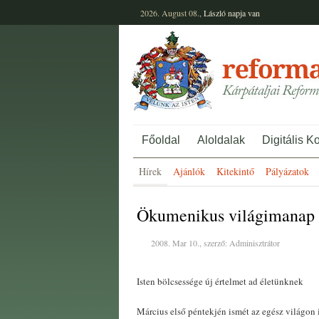
2026. August 08.,
László
napja van
Főoldal
Aloldalak
Digitális K
Hírek
Ajánlók
Kitekintő
Pályázatok
Ökumenikus világimanap
2008. Mar 10., szerző: Adminisztrátor
Isten bölcsessége új értelmet ad életünknek
Március első péntekjén ismét az egész világon