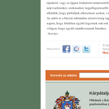
tájaikról, vagy az éppen tönkretett természetrő
népviseleteiket, szokásaikat, legjellegzetesebb é
elküldik, hogy próbáljuk elkészíteni azokat, s 
Az ardói és a búcsúi református nőszövetség tagj
napon, hogy lélekben együtt legyenek sok-sok 
világon, hogy együtt imádkozzanak Istenhez.
- kovács-
A hí
hozz
Megosztom:
Hoz
Keresés az oldalon
Kárpátalj
Oldalunk a Kár
gondozásában j