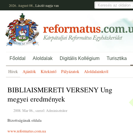
2026. August 08.,
László
napja van
Főoldal
Aloldalak
Digitális Kollégium
Turisztika
Hírek
Ajánlók
Kitekintő
Pályázatok
Aloldalainkról
BIBLIAISMERETI VERSENY Ung
megyei eredmények
2008. Mar 06., szerző: Adminisztrátor
Bizottságának oldala
www.reformatus.com.ua