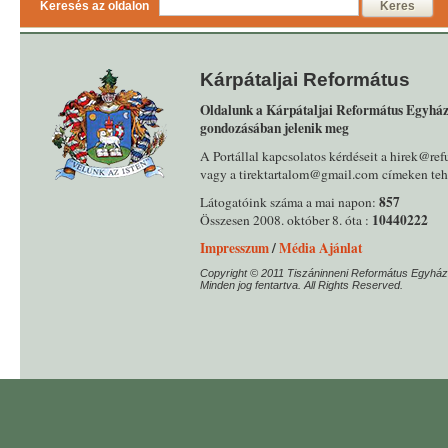
Keresés az oldalon
Keres
Kárpátaljai Református
Oldalunk a Kárpátaljai Református Egyház
gondozásában jelenik meg
A Portállal kapcsolatos kérdéseit a hirek@ref
vagy a tirektartalom@gmail.com címeken tehe
857
Látogatóink száma a mai napon:
10440222
Összesen 2008. október 8. óta :
Impresszum
/
Média Ajánlat
Copyright © 2011 Tiszáninneni Református Egyház
Minden jog fentartva. All Rights Reserved.