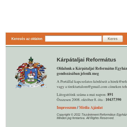
Keresés az oldalon
Keres
Kárpátaljai Református
Oldalunk a Kárpátaljai Református Egyház
gondozásában jelenik meg
A Portállal kapcsolatos kérdéseit a hirek@ref
vagy a tirektartalom@gmail.com címeken tehe
891
Látogatóink száma a mai napon:
10437390
Összesen 2008. október 8. óta :
Impresszum
/
Média Ajánlat
Copyright © 2011 Tiszáninneni Református Egyház
Minden jog fentartva. All Rights Reserved.