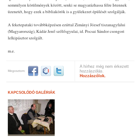
semmilyen körülmények között, senki se magyarázhassa félre Istennek
üzenetét, hogy ezek a bibliakörök is a gyülekezet épülését szolgálják.
A feketepataki továbbképzésen ezúttal Zimányi József tiszanagyfalui
(Magyarország), Kádár Jenő szőlősgyulai, id. Pocsai Sándor csongori
lelkipásztor szolgált.
m.e.
A hírhez még nem érkezett
hozzászólás.
Megosztom:
Hozzászólok.
KAPCSOLÓDÓ GALÉRIÁK