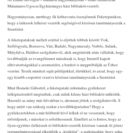
Máramaros-Ugocsa Egyházmegye házi bibliakör-vezetői.
Hagyományosan, merthogy ők kéthavonta összejönnek Feketepatakon,
hogy a laikusok lelkészi vezetők segítségével közösen tanulmányozzák a
Szentírást.
A feketepatakiak mellett ezúttal is eljöttek többek között Visk,
Szőlősgyula, Borzsova, Vári, Badaló, Nagymuzsaly, Verbőc, Salánk,
Mátyfalva, Halábor szolgálattevői, akik megtérésük után vállalták, hogy
továbbadják az evangéliumot másoknak is, hogy Istentől kapott
elhívatottságukkal a szomszédot, a barátot is megpróbálják az Úrhoz
vezetni. Teszik mindezt saját példájukkal, életükkel, és azzal, hogy egy-
egy kisebb csoportot vezetve közösen tanulmányozzák a Szentírást.
Mint Homoki Gábortól, a feketepataki református gyülekezet
lelkipásztorától megtudtuk, csak náluk kilenc házi bibliakör működik.
Hasonló az arány más falvakban is, ahonnan jöttek a szolgálattevők. S
hogy miért van szükség ezekre a továbbképzésekre? Hogy a
gyülekezetekben a már felébredt hívő lelkek el ne vesszenek, hogy
erősödjenek, s másokat is erősíthessenek. Emellett az is fontos, hogy az
ilyen együttes (lelkészek és bibliakör-vezetők közösen vannak itt jelen)
igetanulmányozással elkerüljék a „kisiklást”, a szektásodást, hogy soha,