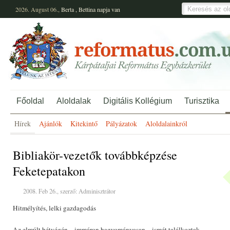
2026. August 06.,
Berta
,
Bettina
napja van
Főoldal
Aloldalak
Digitális Kollégium
Turisztika
Hírek
Ajánlók
Kitekintő
Pályázatok
Aloldalainkról
Bibliakör-vezetők továbbképzése
Feketepatakon
2008. Feb 26., szerző: Adminisztrátor
Hitmélyítés, lelki gazdagodás
Az elmúlt hétvégén – immáron hagyományosan – ismét találkoztak