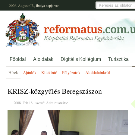
2026. August 07.,
Ibolya
napja van
Főoldal
Aloldalak
Digitális Kollégium
Turisztika
Hírek
Ajánlók
Kitekintő
Pályázatok
Aloldalainkról
KRISZ-közgyűlés Beregszászon
2008. Feb 18., szerző: Adminisztrátor