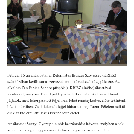
Február 16-án a Kárpátaljai Református Ifjúsági Szövetség (KRISZ)
székházában került sor a szervezet soron következő közgyűlésére. Az
alkalom Zán Fábián Sándor püspök (a KRISZ elnöke) áhítatával
kezdődött, melyben Dávid példáján biztatta a fiatalokat: emelt fővel
járjatok, mert lehorgasztott fejjel nem lehet reménykedve, előre tekinteni,
bízni a jövőben. Csak felemelt fejjel láthatjuk meg Istent. Félelem nélkül
csak az tud élni, aki Jézus kezébe tette életét.
Az áhítatot Szanyi György alelnök beszámolója követte, melyben a sok
szép eredmény, a nagyszámú alkalmak megszervezése mellett a