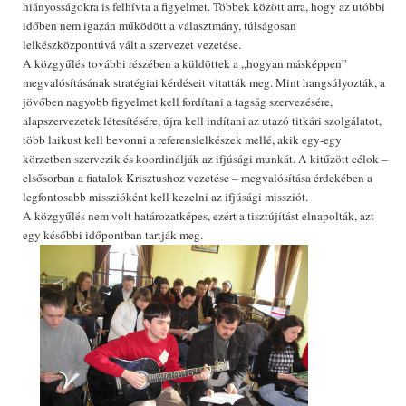
hiányosságokra is felhívta a figyelmet. Többek között arra, hogy az utóbbi
időben nem igazán működött a választmány, túlságosan
lelkészközpontúvá vált a szervezet vezetése.
A közgyűlés további részében a küldöttek a „hogyan másképpen”
megvalósításának stratégiai kérdéseit vitatták meg. Mint hangsúlyozták, a
jövőben nagyobb figyelmet kell fordítani a tagság szervezésére,
alapszervezetek létesítésére, újra kell indítani az utazó titkári szolgálatot,
több laikust kell bevonni a referenslelkészek mellé, akik egy-egy
körzetben szervezik és koordinálják az ifjúsági munkát. A kitűzött célok –
elsősorban a fiatalok Krisztushoz vezetése – megvalósítása érdekében a
legfontosabb misszióként kell kezelni az ifjúsági missziót.
A közgyűlés nem volt határozatképes, ezért a tisztújítást elnapolták, azt
egy későbbi időpontban tartják meg.