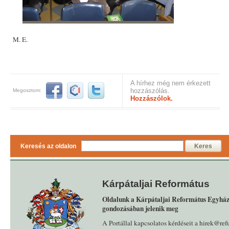
M. E.
A hírhez még nem érkezett
hozzászólás.
Megosztom:
Hozzászólok.
Keresés az oldalon
Keres
Kárpátaljai Református
Oldalunk a Kárpátaljai Református Egyház
gondozásában jelenik meg
A Portállal kapcsolatos kérdéseit a hirek@ref