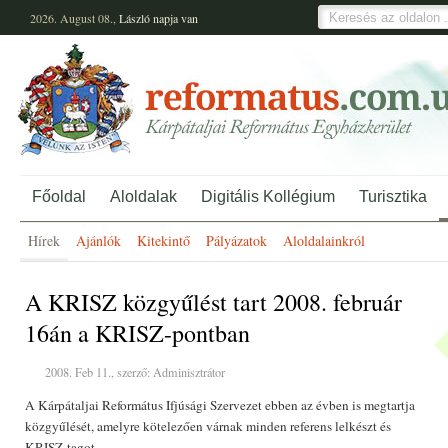
2026. August 08.,
László
napja van
Főoldal
Aloldalak
Digitális Kollégium
Turisztika
Hírek
Ajánlók
Kitekintő
Pályázatok
Aloldalainkról
A KRISZ közgyűlést tart 2008. február
16án a KRISZ-pontban
2008. Feb 11., szerző: Adminisztrátor
A Kárpátaljai Református Ifjúsági Szervezet ebben az évben is megtartja
közgyűlését, amelyre kötelezően várnak minden referens lelkészt és
KRISZ-tagot.