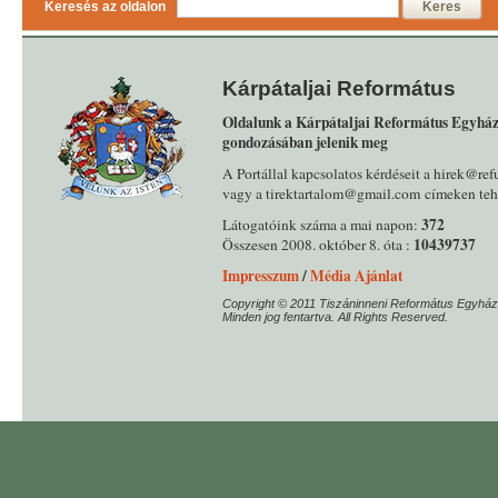
Keresés az oldalon
Keres
Kárpátaljai Református
Oldalunk a Kárpátaljai Református Egyház
gondozásában jelenik meg
A Portállal kapcsolatos kérdéseit a hirek@ref
vagy a tirektartalom@gmail.com címeken tehe
372
Látogatóink száma a mai napon:
10439737
Összesen 2008. október 8. óta :
Impresszum
/
Média Ajánlat
Copyright © 2011 Tiszáninneni Református Egyház
Minden jog fentartva. All Rights Reserved.