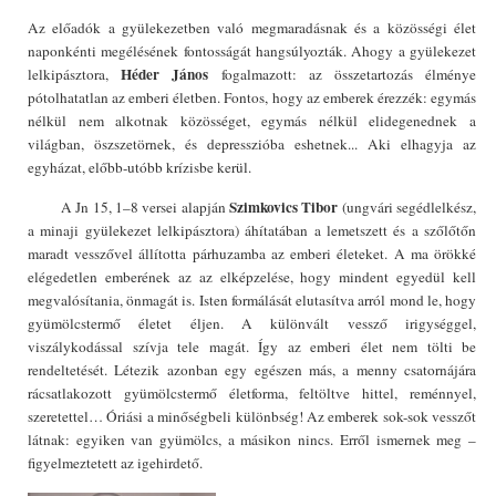
Az előadók a gyülekezetben való megmaradásnak és a közösségi élet
naponkénti megélésének fontosságát hangsúlyozták. Ahogy a gyülekezet
Héder János
lelkipásztora,
fogalmazott: az összetartozás élménye
pótolhatatlan az emberi életben. Fontos, hogy az emberek érezzék: egymás
nélkül nem alkotnak közösséget, egymás nélkül elidegenednek a
világban, öszszetörnek, és depresszióba eshetnek... Aki elhagyja az
egyházat, előbb-utóbb krízisbe kerül.
Szimkovics Tibor
A Jn 15, 1–8 versei alapján
(ungvári segédlelkész,
a minaji gyülekezet lelkipásztora) áhítatában a lemetszett és a szőlőtőn
maradt vesszővel állította párhuzamba az emberi életeket. A ma örökké
elégedetlen emberének az az elképzelése, hogy mindent egyedül kell
megvalósítania, önmagát is. Isten formálását elutasítva arról mond le, hogy
gyümölcstermő életet éljen. A különvált vessző irigységgel,
viszálykodással szívja tele magát. Így az emberi élet nem tölti be
rendeltetését. Létezik azonban egy egészen más, a menny csatornájára
rácsatlakozott gyümölcstermő életforma, feltöltve hittel, reménnyel,
szeretettel… Óriási a minőségbeli különbség! Az emberek sok-sok vesszőt
látnak: egyiken van gyümölcs, a másikon nincs. Erről ismernek meg –
figyelmeztetett az igehirdető.