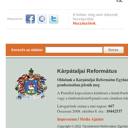
S.K.
A hírhez még nem érkezett
hozzászólás.
Megosztom:
Hozzászólok.
Keresés az oldalon
Keres
Kárpátaljai Református
Oldalunk a Kárpátaljai Református Egyház
gondozásában jelenik meg
A Portállal kapcsolatos kérdéseit a hirek@ref
vagy a tirektartalom@gmail.com címeken tehe
667
Látogatóink száma a mai napon:
10442537
Összesen 2008. október 8. óta :
Impresszum
/
Média Ajánlat
Copyright © 2011 Tiszáninneni Református Egyház