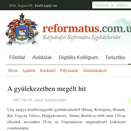
2026. August 09.,
Emőd
napja van
Főoldal
Aloldalak
Digitális Kollégium
Turisztika
Hírek
Ajánlók
Kitekintő
Pályázatok
Aloldalainkról
A gyülekezetben megélt hit
2007. Dec 30., szerző: Adminisztrátor
Ung megye kisebb-nagyobb gyülekezeteiből (Minaj, Ketergény, Homok,
Rát, Ungvár, Gálocs, Palágykomoróc, Szürte, Botfalva) több mint 120-an
érkeztek november 25-én az Ungtarnócon megrendezett kiskörzeti
csendesnapra.