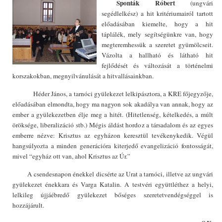
Sponták Róbert
(ungvári
segédlelkész) a hit kritériumairól tartott
előadásában kiemelte, hogy a hit
táplálék, mely segítségünkre van, hogy
megteremhessük a szeretet gyümölcseit.
Vázolta a hallható és látható hit
fejlődését és változását a történelmi
korszakokban, megnyilvánulását a hitvallásainkban.
Héder János, a tarnóci gyülekezet lelkipásztora, a KRE főjegyzője,
előadásában elmondta, hogy ma nagyon sok akadálya van annak, hogy az
ember a gyülekezetben élje meg a hitét. (Hitetlenség, kételkedés, a múlt
öröksége, liberalizáció stb.) Mégis áldást hordoz a társadalom és az egyes
emberre nézve: Krisztus az egyházon keresztül tevékenykedik. Végül
hangsúlyozta a minden generációra kiterjedő evangelizáció fontosságát,
mivel “egyház ott van, ahol Krisztus az Úr.”
A csendesnapon énekkel dicsérte az Urat a tarnóci, illetve az ungvári
gyülekezet énekkara és Varga Katalin. A testvéri együttléthez a helyi,
lelkileg újjáébredő gyülekezet bőséges szeretetvendégséggel is
hozzájárult.