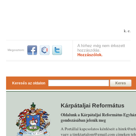
k. e.
A hírhez még nem érkezett
hozzászólás.
Megosztom:
Hozzászólok.
Keresés az oldalon
Keres
Kárpátaljai Református
Oldalunk a Kárpátaljai Református Egyház
gondozásában jelenik meg
A Portállal kapcsolatos kérdéseit a hirek@ref
vagy a tirektartalom@gmail.com címeken tehe