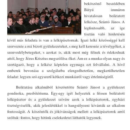
beköszönő beszédében
Bátyú immáron
hivatalosan beiktatott
lelkésze, Szántó János. A
legfontosabb, az ige
tisztán való hirdetésén
kívül más feladata is van a lelkipásztornak. Igazi lelki közösséggé kell
szerveznie a reá bízott gyülekezeteket, s meg kell keresnie a tévelygőket, a
szenvedélybetegeket, s azokat is, akik most még félnek és ódzkodnak
attól, hogy Jézus Krisztus megszólítsa őket. Ám ez a munka olyan nagy és
szertágazó, hogy a lelkész képtelen egymaga ezt felvállalni. A hívő
emberek bevonása a szolgálatba elengedhetetlen, megkerülhetetlen
feladat: legyen szó egyszerű kétkezi munkásról vagy értelmiségiről.
Beiktatása alkalmából köszöntötte Szántó Jánost a gyülekezet
gondnoka, presbitériuma. Egy-egy igét helyeztek a frissen beiktatott
lelkipásztor és a gyülekezet szívére azok a lelkipásztorok, egyházi
tisztségviselők, akik jelenlétükkel is hangsúlyozni kívánták az alkalom
fontosságát. A köszöntők és jókívánságok mellett a lelkipásztorok arról
szóltak: fontos, hogy hitünk cselekedetei láthatók legyenek.