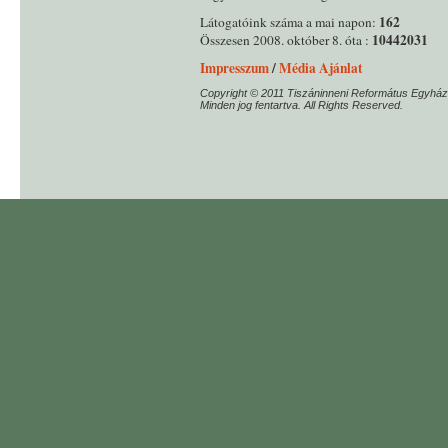
162
Látogatóink száma a mai napon:
10442031
Összesen 2008. október 8. óta :
Impresszum
/
Média Ajánlat
Copyright © 2011 Tiszáninneni Református Egyház
Minden jog fentartva. All Rights Reserved.