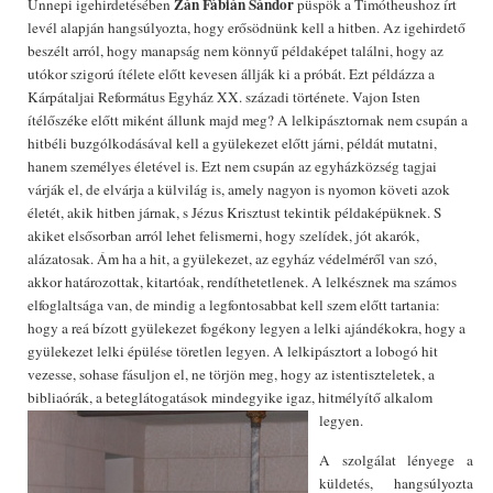
Zán Fábián Sándor
Ünnepi igehirdetésében
püspök a Timótheushoz írt
levél alapján hangsúlyozta, hogy erősödnünk kell a hitben. Az igehirdető
beszélt arról, hogy manapság nem könnyű példaképet találni, hogy az
utókor szigorú ítélete előtt kevesen állják ki a próbát. Ezt példázza a
Kárpátaljai Református Egyház XX. századi története. Vajon Isten
ítélőszéke előtt miként állunk majd meg? A lelkipásztornak nem csupán a
hitbéli buzgólkodásával kell a gyülekezet előtt járni, példát mutatni,
hanem személyes életével is. Ezt nem csupán az egyházközség tagjai
várják el, de elvárja a külvilág is, amely nagyon is nyomon követi azok
életét, akik hitben járnak, s Jézus Krisztust tekintik példaképüknek. S
akiket elsősorban arról lehet felismerni, hogy szelídek, jót akarók,
alázatosak. Ám ha a hit, a gyülekezet, az egyház védelméről van szó,
akkor határozottak, kitartóak, rendíthetetlenek. A lelkésznek ma számos
elfoglaltsága van, de mindig a legfontosabbat kell szem előtt tartania:
hogy a reá bízott gyülekezet fogékony legyen a lelki ajándékokra, hogy a
gyülekezet lelki épülése töretlen legyen. A lelkipásztort a lobogó hit
vezesse, sohase fásuljon el, ne törjön meg, hogy az istentiszteletek, a
bibliaórák, a beteglátogatások mindegyike igaz, hitmélyítő alkalom
legyen.
A szolgálat lényege a
küldetés, hangsúlyozta