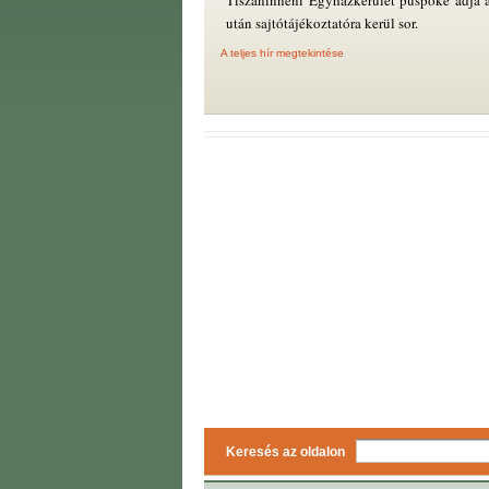
Tiszáninneni Egyházkerület püspöke adja á
után sajtótájékoztatóra kerül sor.
A teljes hír megtekintése
Keresés az oldalon