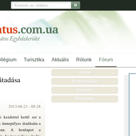
ollégium
Turisztika
Aktuális
Rólunk
Fórum
Híreink
átadása
Programajánló
Kitekintő
Pályázatok
2013-06-21 -
08:28
i kezdettel kerül sor a
 ünnepélyes átadására a
ntban. A honlapot a