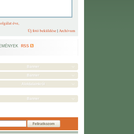
olgálat éve,
Új fotó beküldése
|
Archívum
EMÉNYEK
RSS
Banner
Banner
Aloldalainkról
Banner
Feliratkozom