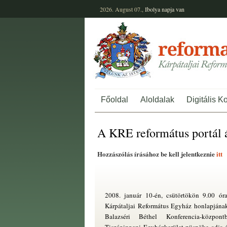
2026. August 07.,
Ibolya
napja van
Főoldal
Aloldalak
Digitális K
A KRE református portál 
Hozzászólás írásához be kell jelentkeznie
itt
2008. január 10-én, csütörtökön 9.00 óra
Kárpátaljai Református Egyház honlapjának
Balazséri Béthel Konferencia-közpo