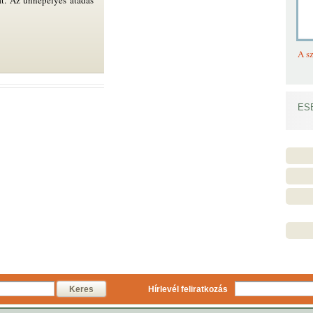
t. Az ünnepélyes átadás
A sz
ES
Keres
Hírlevél feliratkozás