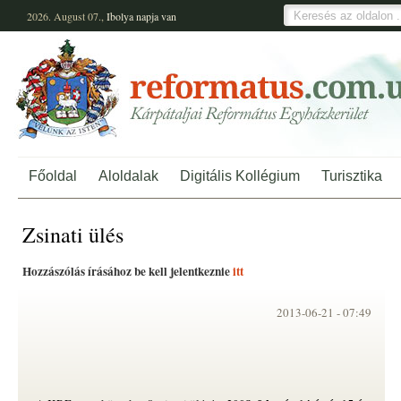
2026. August 07.,
Ibolya
napja van
Főoldal
Aloldalak
Digitális Kollégium
Turisztika
Zsinati ülés
Hozzászólás írásához be kell jelentkeznie
itt
2013-06-21 -
07:49