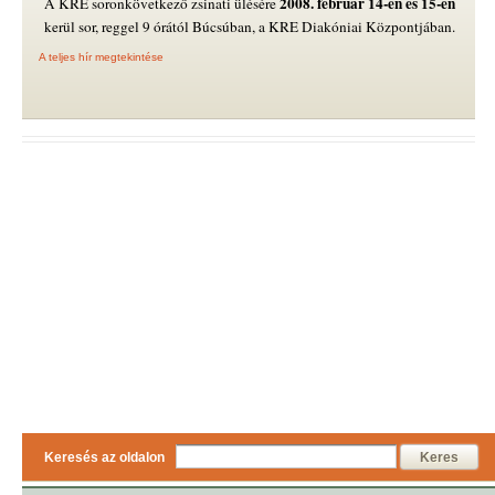
2008. február 14-én és 15-én
A KRE soronkövetkező zsinati ülésére
kerül sor, reggel 9 órától Búcsúban, a KRE Diakóniai Központjában.
A teljes hír megtekintése
Keresés az oldalon
Keres