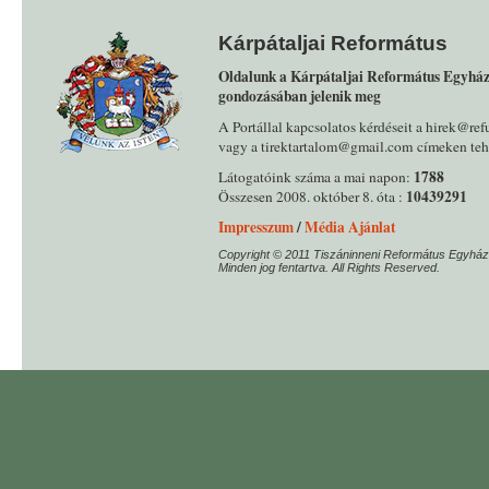
Kárpátaljai Református
Oldalunk a Kárpátaljai Református Egyház
gondozásában jelenik meg
A Portállal kapcsolatos kérdéseit a hirek@ref
vagy a tirektartalom@gmail.com címeken tehe
1788
Látogatóink száma a mai napon:
10439291
Összesen 2008. október 8. óta :
Impresszum
/
Média Ajánlat
Copyright © 2011 Tiszáninneni Református Egyház
Minden jog fentartva. All Rights Reserved.