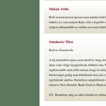
Maksai Attila
Robi teszem hozzá (persze nem mintha befol
bárkit), h a szavazáson Kata vitte a legtöbb 
szépen mihamarabb az online-szavazás lehet
Szimkovics Tibor
Kedves fórumozók.
A díj leírásából sajnos nem derül ki, hogy k
épen csak világi újságíróknak ítélhető oda. 
legfontosabb szem előtt tartani, hogy ki mil
hitelességet pedig nem feltétlenül ássa alá a
egyházunk sajtósa. Személyes megítélésem s
tekintve Soós Katalin, Badó Zsolt és Marton 
P.S.: Remélem, még az idén elindul az online