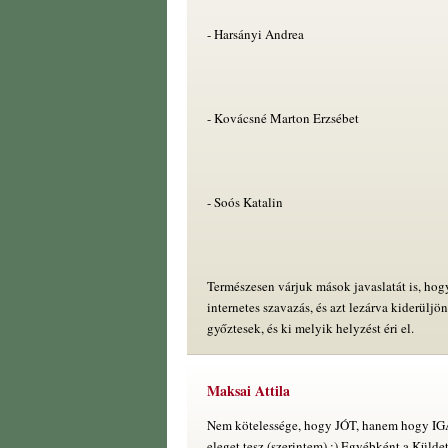
- Harsányi Andrea
- Kovácsné Marton Erzsébet
- Soós Katalin
Természesen várjuk mások javaslatát is, ho
internetes szavazás, és azt lezárva kiderüljö
győztesek, és ki melyik helyzést éri el.
Maksai Attila
Nem kötelessége, hogy JÓT, hanem hogy IG
eleget tesz (szerintem) :) Egyébként a Külde