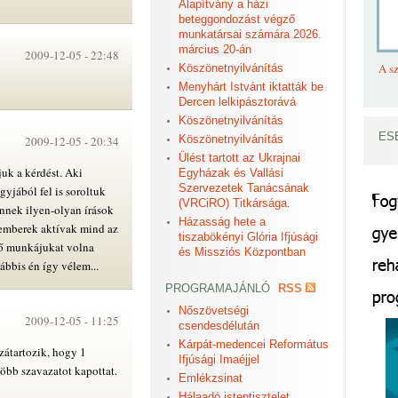
Alapítvány a házi
beteggondozást végző
munkatársai számára 2026.
március 20-án
2009-12-05 -
22:48
A sz
Köszönetnyilvánítás
Menyhárt Istvánt iktatták be
Dercen lelkipásztorává
Köszönetnyilvánítás
ES
Köszönetnyilvánítás
2009-12-05 -
20:34
Ülést tartott az Ukrajnai
juk a kérdést. Aki
Egyházak és Vallási
Szervezetek Tanácsának
gyjából fel is soroltuk
(VRCiRO) Titkársága.
nnek ilyen-olyan írások
Házasság hete a
t emberek aktívak mind az
tiszabökényi Glória Ifjúsági
z ő munkájukat volna
és Missziós Központban
lábbis én így vélem...
PROGRAMAJÁNLÓ
RSS
Nőszövetségi
2009-12-05 -
11:25
csendesdélután
Kárpát-medencei Református
zzátartozik, hogy 1
Ifjúsági Imaéjjel
több szavazatot kapottat.
Emlékzsinat
Hálaadó istentisztelet