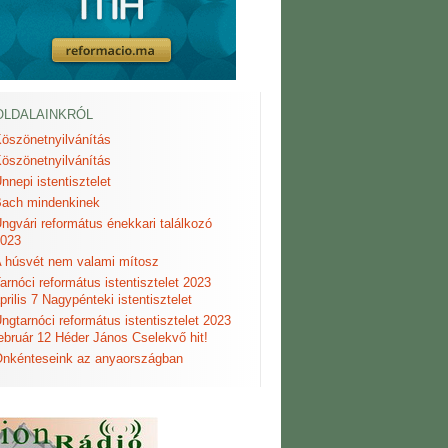
OLDALAINKRÓL
öszönetnyilvánítás
öszönetnyilvánítás
nnepi istentisztelet
ach mindenkinek
ngvári református énekkari találkozó
023
 húsvét nem valami mítosz
arnóci református istentisztelet 2023
prilis 7 Nagypénteki istentisztelet
ngtarnóci református istentisztelet 2023
ebruár 12 Héder János Cselekvő hit!
nkénteseink az anyaországban