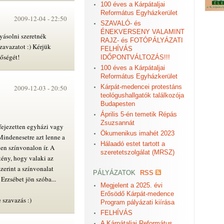
100 éves a Kárpátaljai
Református Egyházkerület
2009-12-04 -
22:50
SZAVALÓ- és
ÉNEKVERSENY VALAMINT
yásolni szeretnék
RAJZ- és FOTÓPÁLYÁZATI
szavazatot :) Kérjük
FELHÍVÁS
őségét!
IDŐPONTVÁLTOZÁS!!!
100 éves a Kárpátaljai
Református Egyházkerület
Kárpát-medencei protestáns
2009-12-03 -
20:50
teológushallgatók találkozója
Budapesten
Április 5-én temetik Répás
Zsuzsannát
ifejezetten egyházi vagy
Ökumenikus imahét 2023
Mindenesetre azt lenne a
Hálaadó estet tartott a
yen színvonalon ír. A
szeretetszolgálat (MRSZ)
 tény, hogy valaki az
zerint a színvonalat
PÁLYÁZATOK
RSS
Erzsébet jön szóba...
Megjelent a 2025. évi
Erősödő Kárpát-medence
 szavazás :)
Program pályázati kiírása
FELHÍVÁS
A Kárpátaljai Református