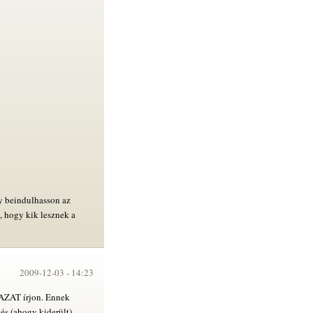
gy beindulhasson az
n, hogy kik lesznek a
2009-12-03 -
14:23
AZAT írjon. Ennek
tés (ahogy kiderült)