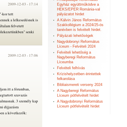
2009-12-03 -
17:14
Egyház együttműködve a
HEKS/EPER Románia-val
-kor tett
pályázatot hirdet
ennek a lelkesedésnek is
A Kálvin János Református
Szakkollégium a 2024/25-ös
ltalam felvetett
tanévben is felvételt hirdet.
yülekezetünkben" senki
Pályázati lehetőségek
Nagydobronyi Református
Líceum - Felvételi 2024
Felvételi lehetőség a
2009-12-03 -
17:06
Nagyberegi Református
Líceumba
Felvételi felhívás
Krízishelyzetben érintettek
felkarolása
Bibliaismereti verseny 2024
ljem itt a fórumban,
A Nagyberegi Református
gtartott szavazás
Líceum pótfelvételt hirdet
lkalmasnak. 3 személy kap
A Nagydobronyi Református
Líceum pótfelvételit hirdet
mi dijjazásra
ben a következők: