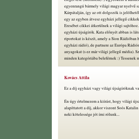
egyenrangú bármely világi magyar nyelvű 
Kárpátalján, így az ott dolgozók is jelölhető
egy az egyben átvesz egyházi jellegű cikkeke
Erzsébet cikkei átkerülnek a világi sajtóhoz
egyházi újságírók. Kata előnyét abban is lá
riportokat is készít, amely a Sion Rádióban
egyházi rádió), de partnere az Európa Rádió
anyagokat (s ez már világi jellegű média). S
minden kategóriába beleférnek :) Tessenek 
Kovács Attila
Ez a díj egyházi vagy világi újságíróknak v
Én úgy értelmezem a kiírást, hogy világi új
alapíttatott a díj, akkor viszont Soós Katalin
neki kötelessége jót írni rólunk...