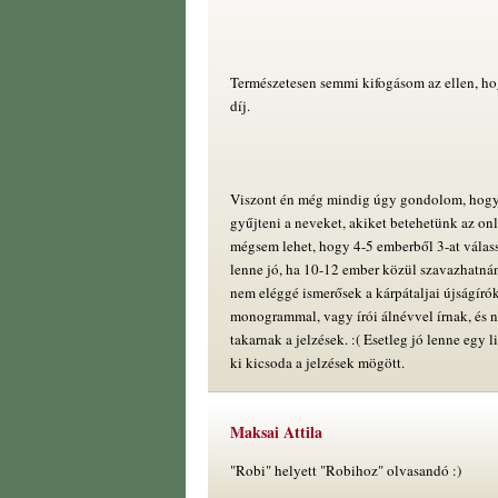
Természetesen semmi kifogásom az ellen, ho
díj.
Viszont én még mindig úgy gondolom, hogy
gyűjteni a neveket, akiket betehetünk az on
mégsem lehet, hogy 4-5 emberből 3-at válas
lenne jó, ha 10-12 ember közül szavazhatn
nem eléggé ismerősek a kárpátaljai újságíró
monogrammal, vagy írói álnévvel írnak, és 
takarnak a jelzések. :( Esetleg jó lenne egy l
ki kicsoda a jelzések mögött.
Maksai Attila
"Robi" helyett "Robihoz" olvasandó :)