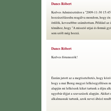
Dancs Róbert
Kedves Adminisztrátor a "2009-11-30 15:45"
hozzászólásodra reagálva mondom, hogy én 
örülök, kevesebbre számítottam. Például az á
témához, hogy "A misszió utjai és formái g
sem szólt még hozzá.
Dancs Róbert
Kedves fórumozók!
Énrám jutott az a megtiszteltetés, hogy közö
hogy a mai Bereg megyei lelkészgyűlésen me
alapján mi lelkészek kiket tartunk a díjra a
ugyebár dijjat a szavazások alapján. Akiket 
alkalmasnak tartunk, azok nevei ábécé rend