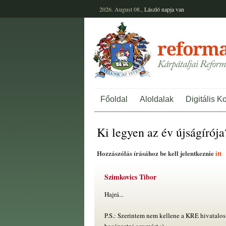
2026. August 08.,
László
napja van
Főoldal
Aloldalak
Digitális K
Ki legyen az év újságírója
Hozzászólás írásához be kell jelentkeznie
itt
Szimkovics Tibor
Hajrá...
P.S.: Szerintem nem kellene a KRE hivatalo