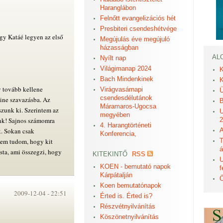
Haranglábon
Felnőtt evangelizációs hét
Presbiteri csendeshétvége
gy Katáé legyen az első
Megújulás éve megújuló
házasságban
AL
Nyílt nap
Világimanap 2024
K
Bach Mindenkinek
K
 tovább kellene
Virágvasárnapi
Ü
csendesdélutánok
line szavazásba. Az
B
Máramaros-Ugocsa
szunk ki. Szerintem az
U
megyében
ánk! Sajnos számomra
2
4. Harangtörténeti
k. Sokan csak
A
Konferencia,
nem tudom, hogy kit
T
á
ista, ami összegzi, hogy
KITEKINTŐ
RSS
U
KOEN - bemutató napok
f
Kárpátalján
Ö
Koen bemutatónapok
2009-12-04 -
22:51
Érted is. Érted is?
Részvétnyilvánítás
Köszönetnyilvánítás