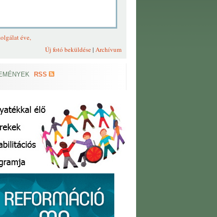
olgálat éve,
Új fotó beküldése
|
Archívum
EMÉNYEK
RSS