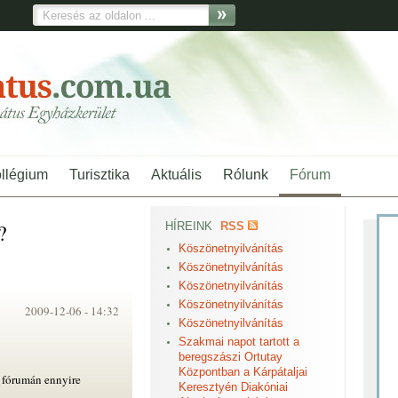
ollégium
Turisztika
Aktuális
Rólunk
Fórum
?
HÍREINK
RSS
Köszönetnyilvánítás
Köszönetnyilvánítás
Köszönetnyilvánítás
Köszönetnyilvánítás
2009-12-06 -
14:32
Köszönetnyilvánítás
Szakmai napot tartott a
beregszászi Ortutay
Központban a Kárpátaljai
s fórumán ennyire
Keresztyén Diakóniai