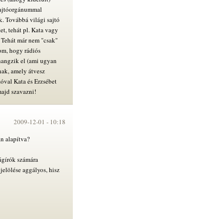
sajtóorgánummal
k. Továbbá világi sajtó
t, tehát pl. Kata vagy
. Tehát már nem "csak"
tom, hogy rádiós
 hangzik el (ami ugyan
nak, amely átvesz
zóval Kata és Erzsébet
majd szavazni!
2009-12-01 -
10:18
an alapítva?
ságírók számára
 jelölése aggályos, hisz