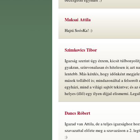
becézgetni egymást :)
Maksai Attila
Hajrá SoósKa! :)
Szimkovics Tibor
Igazság szerint úgy érzem, kicsit túlbonyolít
gyakran, színvonalasan és hitelesen ír, azt na
lentebb. Más kérdés, hogy időnként megjele
mások tollából is; mindazonáltal a felsorol
egyházi, mind a világi sajtót tekintve; és a
helyes (illő) egy ilyen díjjal elismerni. Lega
Dancs Róbert
Igazad van Attila, de a teljes igazsághoz ho
szavazattal előzte meg a szavazáson a 2. leg
:)