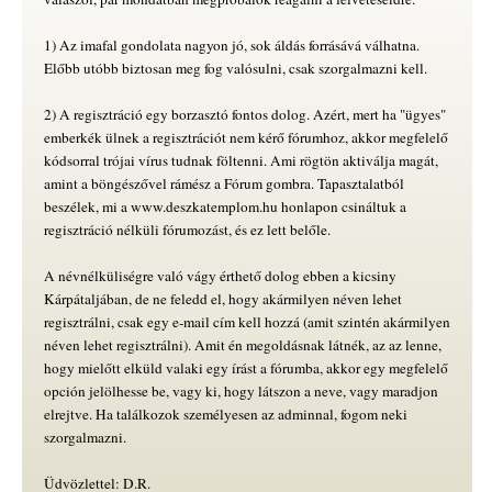
1) Az imafal gondolata nagyon jó, sok áldás forrásává válhatna.
Előbb utóbb biztosan meg fog valósulni, csak szorgalmazni kell.
2) A regisztráció egy borzasztó fontos dolog. Azért, mert ha "ügyes"
emberkék ülnek a regisztrációt nem kérő fórumhoz, akkor megfelelő
kódsorral trójai vírus tudnak föltenni. Ami rögtön aktiválja magát,
amint a böngészővel rámész a Fórum gombra. Tapasztalatból
beszélek, mi a www.deszkatemplom.hu honlapon csináltuk a
regisztráció nélküli fórumozást, és ez lett belőle.
A névnélküliségre való vágy érthető dolog ebben a kicsiny
Kárpátaljában, de ne feledd el, hogy akármilyen néven lehet
regisztrálni, csak egy e-mail cím kell hozzá (amit szintén akármilyen
néven lehet regisztrálni). Amit én megoldásnak látnék, az az lenne,
hogy mielőtt elküld valaki egy írást a fórumba, akkor egy megfelelő
opción jelölhesse be, vagy ki, hogy látszon a neve, vagy maradjon
elrejtve. Ha találkozok személyesen az adminnal, fogom neki
szorgalmazni.
Üdvözlettel: D.R.