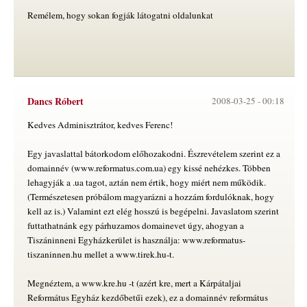
Remélem, hogy sokan fogják látogatni oldalunkat
Dancs Róbert
2008-03-25 -
00:18
Kedves Adminisztrátor, kedves Ferenc!
Egy javaslattal bátorkodom előhozakodni. Észrevételem szerint ez a
domainnév (www.reformatus.com.ua) egy kissé nehézkes. Többen
lehagyják a .ua tagot, aztán nem értik, hogy miért nem működik.
(Természetesen próbálom magyarázni a hozzám fordulóknak, hogy
kell az is.) Valamint ezt elég hosszú is begépelni. Javaslatom szerint
futtathatnánk egy párhuzamos domainevet úgy, ahogyan a
Tiszáninneni Egyházkerület is használja: www.reformatus-
tiszaninnen.hu mellet a www.tirek.hu-t.
Megnéztem, a www.kre.hu -t (azért kre, mert a Kárpátaljai
Református Egyház kezdőbetűi ezek), ez a domainnév református