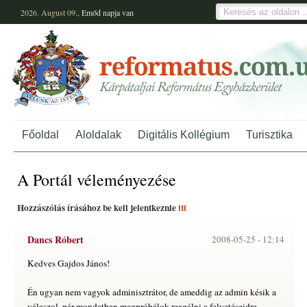
2026. August 09.,
Emőd
napja van
Főoldal
Aloldalak
Digitális Kollégium
Turisztika
A Portál véleményezése
Hozzászólás írásához be kell jelentkeznie
itt
Dancs Róbert
2008-05-25 -
12:14
Kedves Gajdos János!
Én ugyan nem vagyok adminisztrátor, de ameddig az admin késik a
válaszol, pár mondatban megpróbálok reagálni a felvetéseidre.