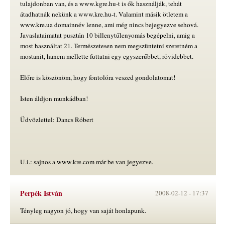
tulajdonban van, és a www.kgre.hu-t is ők használják, tehát
átadhatnák nekünk a www.kre.hu-t. Valamint másik ötletem a
www.kre.ua domainnév lenne, ami még nincs bejegyezve sehová.
Javaslataimatat pusztán 10 billenytűlenyomás begépelni, amig a
most használtat 21. Természetesen nem megszüntetni szeretném a
mostanit, hanem mellette futtatni egy egyszerűbbet, rövidebbet.
Előre is köszönöm, hogy fontolóra veszed gondolatomat!
Isten áldjon munkádban!
Üdvözlettel: Dancs Róbert
U.i.: sajnos a www.kre.com már be van jegyezve.
Perpék István
2008-02-12 -
17:37
Tényleg nagyon jó, hogy van saját honlapunk.