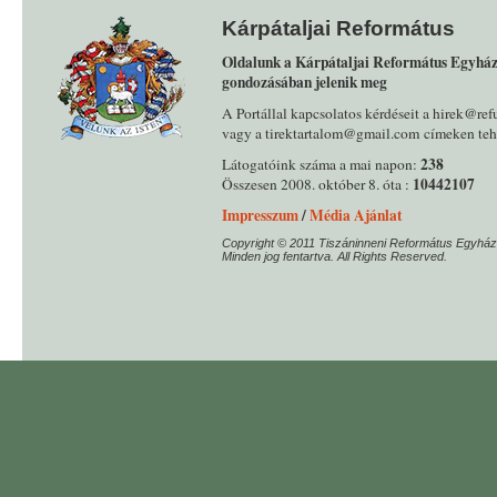
Kárpátaljai Református
Oldalunk a Kárpátaljai Református Egyház
gondozásában jelenik meg
A Portállal kapcsolatos kérdéseit a hirek@ref
vagy a tirektartalom@gmail.com címeken tehe
238
Látogatóink száma a mai napon:
10442107
Összesen 2008. október 8. óta :
Impresszum
/
Média Ajánlat
Copyright © 2011 Tiszáninneni Református Egyház
Minden jog fentartva. All Rights Reserved.