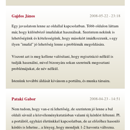
Gajdos János
2008-05-22 -
23:18
Egy javaslatom lenne az oldallal kapcsolatban. Több oldalon láttam
már, hogy különböző imafalakat használnak. Szerintem nekünk is
lehetőségünk és kötelességünk, hogy másokért imádkozzunk, s egy
ilyen "imafal" jó lehetőség lenne a problémák megoldására.
Viszont azt is meg kellene valósítani, hogy regisztráció nélkül is
tudják használni, mivel bizonyára sokan szeretnék megosztani
problémájukat, de név nélkül.
Istenünk további áldását kívánom a portálra, és munka társaira.
Pataki Gabor
2008-04-23 -
14:51
Nem tudom, hogy van-e rá lehetőség, de szerintem jó lenne a bal
oldali sávnál a közvéleménykutatásban valami új kérdést feltenni. Pl.
a portálról, egyházi életünkkel kapcsolatban, de az előzőhez hasonló
kérdés is lehetne... a lényeg, hogy mondjuk 1-2 havonta változna.