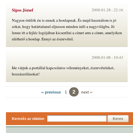
Sipos József
2008-01-28 -
22:16
Nagyon örülök én is ennek a honlapnak. És majd használom is jó
sokat, hogy határtalanul eljusson minden infó a nagyvilágba. Jó
lenne itt a fejléc logójában kicserélni a címet arra a címre, amelyiken
elérhető a honlap. Ennyi az észrevétel.
2008-01-08 -
10:43
Ide várjuk a portállal kapcsolatos véleményeket, észrevételeket,
hozzászólásokat!
2
‹‹ previous
1
next ››
Keresés az oldalon
Keres