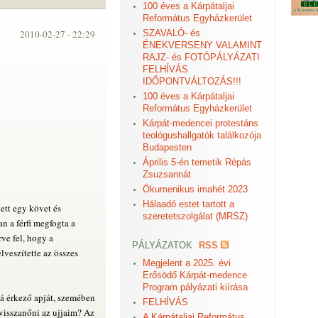
100 éves a Kárpátaljai
Református Egyházkerület
2010-02-27 -
22:29
SZAVALÓ- és
ÉNEKVERSENY VALAMINT
RAJZ- és FOTÓPÁLYÁZATI
FELHÍVÁS
IDŐPONTVÁLTOZÁS!!!
100 éves a Kárpátaljai
Református Egyházkerület
Kárpát-medencei protestáns
teológushallgatók találkozója
Budapesten
Április 5-én temetik Répás
Zsuzsannát
Ökumenikus imahét 2023
Hálaadó estet tartott a
vett egy követ és
szeretetszolgálat (MRSZ)
n a férfi megfogta a
ve fel, hogy a
PÁLYÁZATOK
RSS
lveszítette az összes
Megjelent a 2025. évi
Erősödő Kárpát-medence
Program pályázati kiírása
á érkező apját, szemében
FELHÍVÁS
 visszanőni az ujjaim? Az
A Kárpátaljai Református