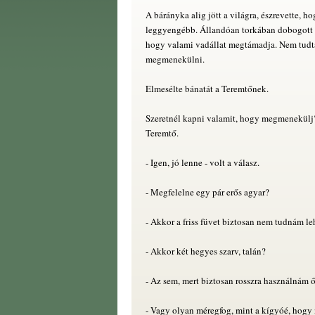
A bárányka alig jött a világra, észrevette, ho
leggyengébb. Állandóan torkában dobogott a
hogy valami vadállat megtámadja. Nem tudt
megmenekülni.
Elmesélte bánatát a Teremtőnek.
Szeretnél kapni valamit, hogy megmenekülj?
Teremtő.
- Igen, jó lenne - volt a válasz.
- Megfelelne egy pár erős agyar?
- Akkor a friss füvet biztosan nem tudnám le
- Akkor két hegyes szarv, talán?
- Az sem, mert biztosan rosszra használnám ő
- Vagy olyan méregfog, mint a kígyóé, hogy 