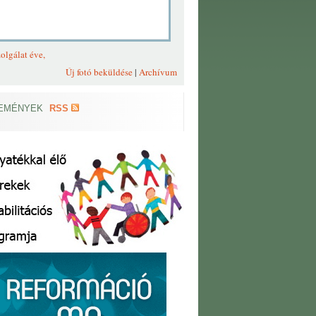
olgálat éve,
Új fotó beküldése
|
Archívum
EMÉNYEK
RSS