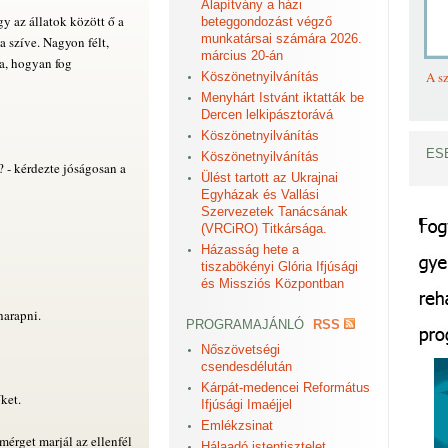
Alapítvány a házi
gy az állatok között ő a
beteggondozást végző
munkatársai számára 2026.
 szíve. Nagyon félt,
március 20-án
a, hogyan fog
A sz
Köszönetnyilvánítás
Menyhárt Istvánt iktatták be
Dercen lelkipásztorává
Köszönetnyilvánítás
ES
Köszönetnyilvánítás
 - kérdezte jóságosan a
Ülést tartott az Ukrajnai
Egyházak és Vallási
Szervezetek Tanácsának
(VRCiRO) Titkársága.
Házasság hete a
tiszabökényi Glória Ifjúsági
és Missziós Központban
harapni.
PROGRAMAJÁNLÓ
RSS
Nőszövetségi
csendesdélután
Kárpát-medencei Református
ket.
Ifjúsági Imaéjjel
Emlékzsinat
mérget marjál az ellenfél
Hálaadó istentisztelet