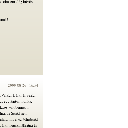
és sohasem elég hűvös
anak!
2009-08-26 -
16:54
 Valaki, Bárki és Senki.
dt egy fontos munka,
iztos volt benne, h
olna, de Senki nem
miatt, mivel ez Mindenki
 Bárki megcsinálhatná és