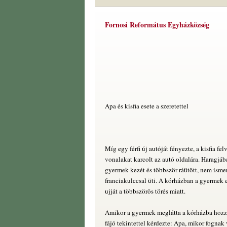
Fornosi Református Egyházközség
Apa és kisfia esete a szeretettel
Míg egy férfi új autóját fényezte, a kisfia fel
vonalakat karcolt az autó oldalára. Haragjába
gyermek kezét és többször ráütött, nem ismer
franciakulccsal üti. A kórházban a gyermek e
ujját a többszörös törés miatt.
Amikor a gyermek meglátta a kórházba hozz
fájó tekintettel kérdezte: Apa, mikor fognak