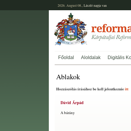
2026. August 08.,
László
napja van
Főoldal
Aloldalak
Digitális K
Ablakok
Hozzászólás írásához be kell jelentkeznie
itt
Dávid Árpád
A bárány