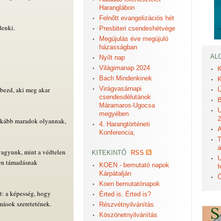
Haranglábon
Felnőtt evangelizációs hét
denki.
Presbiteri csendeshétvége
Megújulás éve megújuló
házasságban
AL
Nyílt nap
Világimanap 2024
K
Bach Mindenkinek
K
Virágvasárnapi
ebezd, aki meg akar
Ü
csendesdélutánok
B
Máramaros-Ugocsa
U
megyében
2
Inkább maradok olyannak,
4. Harangtörténeti
A
Konferencia,
T
á
vagyunk, mint a védtelen
KITEKINTŐ
RSS
U
den támadásnak
KOEN - bemutató napok
f
Kárpátalján
Ö
Koen bemutatónapok
: a képesség, hogy
Érted is. Érted is?
mások szeretetének.
Részvétnyilvánítás
Köszönetnyilvánítás