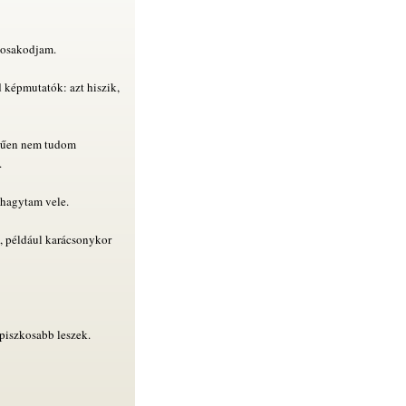
mosakodjam.
 képmutatók: azt hiszik,
erűen nem tudom
.
lhagytam vele.
 például karácsonykor
piszkosabb leszek.