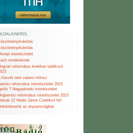
OLDALAINKRÓL
öszönetnyilvánítás
öszönetnyilvánítás
nnepi istentisztelet
ach mindenkinek
ngvári református énekkari találkozó
023
 húsvét nem valami mítosz
arnóci református istentisztelet 2023
prilis 7 Nagypénteki istentisztelet
ngtarnóci református istentisztelet 2023
ebruár 12 Héder János Cselekvő hit!
nkénteseink az anyaországban