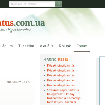
ollégium
Turisztika
Aktuális
Rólunk
Fórum
HÍREINK
RSS
Köszönetnyilvánítás
Köszönetnyilvánítás
Köszönetnyilvánítás
Köszönetnyilvánítás
2011-02-26 -
19:53
Köszönetnyilvánítás
Szakmai napot tartott a
beregszászi Ortutay
Központban a Kárpátaljai
Keresztyén Diakóniai