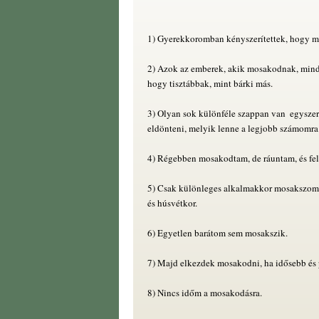
1) Gyerekkoromban kényszerítettek, hogy 
2) Azok az emberek, akik mosakodnak, mind
hogy tisztábbak, mint bárki más.
3) Olyan sok különféle szappan van  egysz
eldönteni, melyik lenne a legjobb számomra
4) Régebben mosakodtam, de ráuntam, és fe
5) Csak különleges alkalmakkor mosakszom,
és húsvétkor.
6) Egyetlen barátom sem mosakszik.
7) Majd elkezdek mosakodni, ha idősebb és 
8) Nincs időm a mosakodásra.