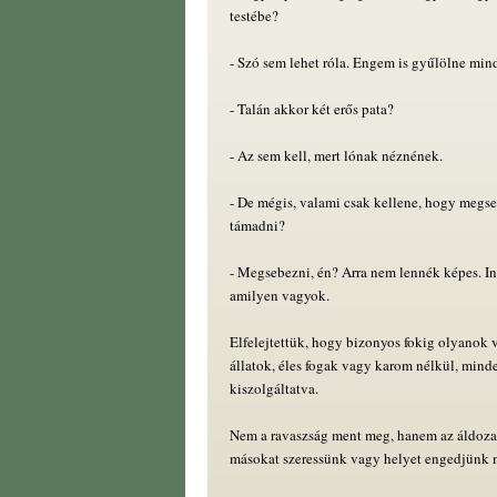
testébe?
- Szó sem lehet róla. Engem is gyűlölne min
- Talán akkor két erős pata?
- Az sem kell, mert lónak néznének.
- De mégis, valami csak kellene, hogy megs
támadni?
- Megsebezni, én? Arra nem lennék képes. 
amilyen vagyok.
Elfelejtettük, hogy bizonyos fokig olyanok 
állatok, éles fogak vagy karom nélkül, min
kiszolgáltatva.
Nem a ravaszság ment meg, hanem az áldozat
másokat szeressünk vagy helyet engedjünk 