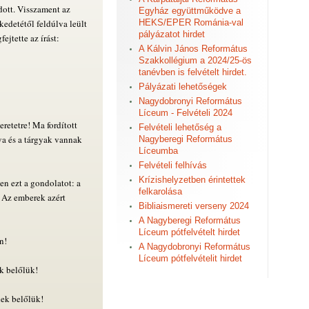
udott. Visszament az
Egyház együttműködve a
kedetétől feldúlva leült
HEKS/EPER Románia-val
pályázatot hirdet
ejtette az írást:
A Kálvin János Református
Szakkollégium a 2024/25-ös
tanévben is felvételt hirdet.
Pályázati lehetőségek
Nagydobronyi Református
Líceum - Felvételi 2024
retetre! Ma fordított
Felvételi lehetőség a
a és a tárgyak vannak
Nagyberegi Református
Líceumba
Felvételi felhívás
Krízishelyzetben érintettek
n ezt a gondolatot: a
felkarolása
 Az emberek azért
Bibliaismereti verseny 2024
A Nagyberegi Református
Líceum pótfelvételt hirdet
n!
A Nagydobronyi Református
Líceum pótfelvételit hirdet
k belőlük!
nek belőlük!