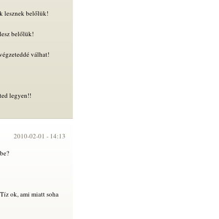
k lesznek belőlük!
lesz belőlük!
 végzeteddé válhat!
ted legyen!!
2010-02-01 -
14:13
tbe?
 Tíz ok, ami miatt soha