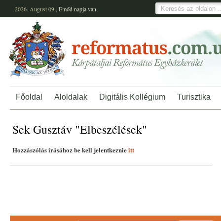
2026. August 09.,
Emőd
napja van
Főoldal
Aloldalak
Digitális Kollégium
Turisztika
Sek Gusztáv "Elbeszélések"
Hozzászólás írásához be kell jelentkeznie
itt