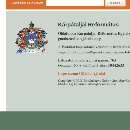
Keresés az oldalon
Keres
Kárpátaljai Református
Oldalunk a Kárpátaljai Református Egyház
gondozásában jelenik meg
A Portállal kapcsolatos kérdéseit a hirek@ref
vagy a tirektartalom@gmail.com címeken tehe
763
Látogatóink száma a mai napon:
10442633
Összesen 2008. október 8. óta :
Impresszum
/
Média Ajánlat
Copyright © 2011 Tiszáninneni Református Egyház
Minden jog fentartva. All Rights Reserved.