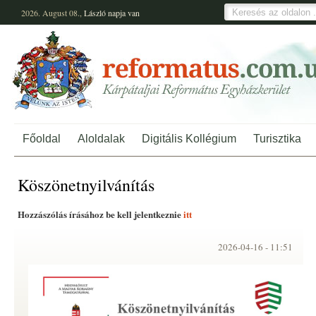
2026. August 08.,
László
napja van
Főoldal
Aloldalak
Digitális Kollégium
Turisztika
Köszönetnyilvánítás
Hozzászólás írásához be kell jelentkeznie
itt
2026-04-16 -
11:51