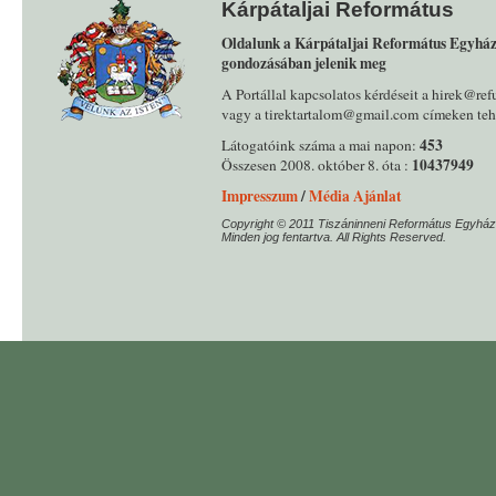
Kárpátaljai Református
Oldalunk a Kárpátaljai Református Egyház
gondozásában jelenik meg
A Portállal kapcsolatos kérdéseit a hirek@ref
vagy a tirektartalom@gmail.com címeken tehe
453
Látogatóink száma a mai napon:
10437949
Összesen 2008. október 8. óta :
Impresszum
/
Média Ajánlat
Copyright © 2011 Tiszáninneni Református Egyház
Minden jog fentartva. All Rights Reserved.