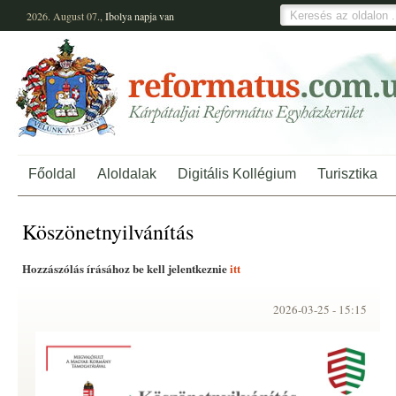
2026. August 07.,
Ibolya
napja van
Főoldal
Aloldalak
Digitális Kollégium
Turisztika
Köszönetnyilvánítás
Hozzászólás írásához be kell jelentkeznie
itt
2026-03-25 -
15:15