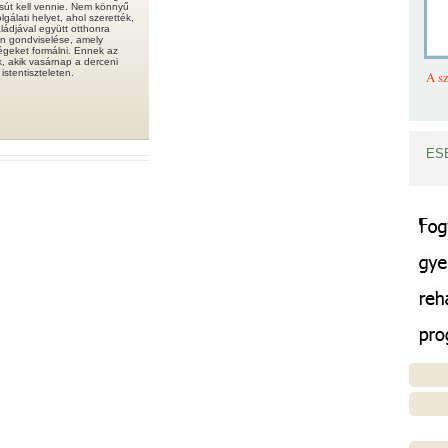
csút kell vennie. Nem könnyű
gálati helyet, ahol szerették,
ládjával együtt otthonra
ten gondviselése, amely
égeket formálni. Ennek az
, akik vasárnap a derceni
istentiszteleten.
A sz
ES