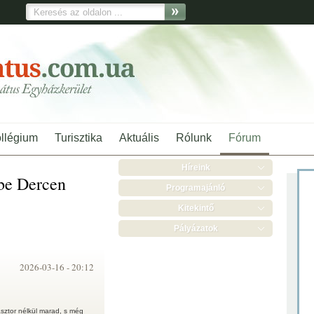
ollégium
Turisztika
Aktuális
Rólunk
Fórum
Híreink
 be Dercen
Programajánló
Kitekintő
Pályázatok
2026-03-16 -
20:12
sztor nélkül marad, s még