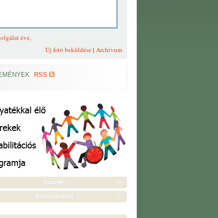
olgálat éve,
Új fotó beküldése
|
Archívum
EMÉNYEK
RSS
Banner
Aloldalainkról