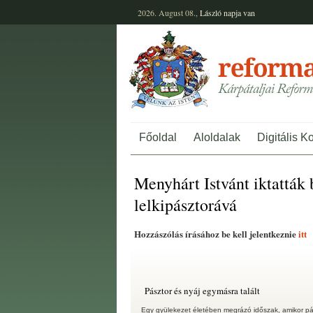
2026. August 08.,
László
napja van
Főoldal
Aloldalak
Digitális K
Menyhárt Istvánt iktatták
lelkipásztorává
Hozzászólás írásához be kell jelentkeznie
itt
Pásztor és nyáj egymásra talált
Egy gyülekezet életében megrázó időszak, amikor pá