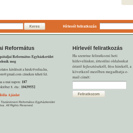
Keres
Hírlevél feliratkozás
ai Református
Hírlevél feliratkozás
Ha szeretne feliratkozni heti
pátaljai Református Egyházkerület
hírlevelünkre, értesülni oldalunkat
elenik meg
érintő fejlesztésekről, friss hírekről, a
olatos kérdéseit a hirek@refua.hu,
következő mezőben megadhatja e-
alom@gmail.com címeken teheti fel.
mail címét:
ma a mai napon:
187
któber 8. óta :
10439552
Feliratkozom
édia Ajánlat
 Tiszáninneni Református Egyházkerület
tva. All Rights Reserved.