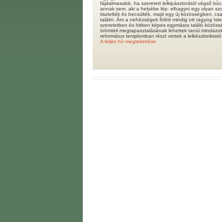
fájdalmasabb, ha szeretett lelkipásztorától végső bú
annak sem, aki a helyébe lép: elhagyni egy olyan szol
tisztelték és becsülték, majd egy új közösségben, csa
találni. Ám a nehézségek fölött mindig ott ragyog Is
szeretetben és hitben képes egymásra találó közöss
örömteli megtapasztalásának lehettek tanúi mindazok
református templomban részt vettek a lelkészbeiktató 
A teljes hír megtekintése