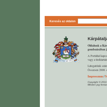
Keresés az oldalon
Kárpátalj
Oldalunk a Kár
gondozásában j
A Portállal kapcs
vagy a tirektart
Látogatóink szá
Összesen 2008. o
Impresszum
/
M
Copyright © 2011
Minden jog fentar