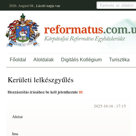
2026. August 08.,
László
napja van
Főoldal
Aloldalak
Digitális Kollégium
Turisztika
Kerületi lelkészgyűlés
Hozzászólás írásához be kell jelentkeznie
itt
2025-10-16 -
17:15
Áhítat
Ima