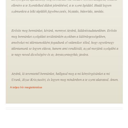
ellenére a te Szentlelked áldott jelenlétével, a te szent Igéddel. Hadd legyen
számunkra a lelki táplálék figyelmeztetés, bíztatás, bátorítás, tanítás.
Erősíts meg bennünket, kérünk, mennyei Atyánk, küldetéstudatunkban. Erősíts
meg bennünket szolgálati területünkön azokban a különlegességekben,
amelyeket mi tálentumokként fogadtunk el valamikor tőled, hogy egyetlenegy
tálentumunk se legyen elásva, hanem ami rendkívüli, azzal merjünk szolgálni a
te nagy neved dicsőségére és az Anyaszentegyház javára.
Atyánk, ki teremtettél bennünket, hallgasd meg a mi könyörgésünket a mi
Urunk, Jézus Krisztusért, és legyen meg mindenben a te szent akaratod. Ámen.
A teljes hír megtekintése