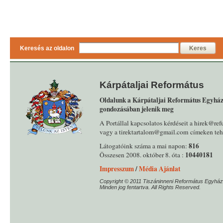
Keresés az oldalon
Keres
Kárpátaljai Református
Oldalunk a Kárpátaljai Református Egyház
gondozásában jelenik meg
A Portállal kapcsolatos kérdéseit a hirek@ref
vagy a tirektartalom@gmail.com címeken tehe
816
Látogatóink száma a mai napon:
10440181
Összesen 2008. október 8. óta :
Impresszum
/
Média Ajánlat
Copyright © 2011 Tiszáninneni Református Egyház
Minden jog fentartva. All Rights Reserved.