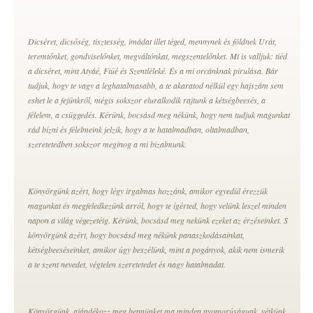
Dicséret, dicsőség, tisztesség, imádat illet téged, mennynek és földnek Urát,
teremtőnket, gondviselőnket, megváltónkat, megszentelőnket. Mi is valljuk: tiéd
a dicséret, mint Atyáé, Fiúé és Szentléleké. És a mi orcánknak pirulása. Bár
tudjuk, hogy te vagy a leghatalmasabb, a te akaratod nélkül egy hajszám sem
eshet le a fejünkről, mégis sokszor eluralkodik rajtunk a kétségbeesés, a
félelem, a csüggedés. Kérünk, bocsásd meg nékünk, hogy nem tudjuk magunkat
rád bízni és félelmeink jelzik, hogy a te hatalmadban, oltalmadban,
szeretetedben sokszor meginog a mi bizalmunk.
Könyörgünk azért, hogy légy irgalmas hozzánk, amikor egyedül érezzük
magunkat és megfeledkezünk arról, hogy te ígérted, hogy velünk leszel minden
napon a világ végezetéig. Kérünk, bocsásd meg nekünk ezeket az érzéseinket. S
könyörgünk azért, hogy bocsásd meg nékünk panaszkodásainkat,
kétségbeeséseinket, amikor úgy beszélünk, mint a pogányok, akik nem ismerik
a te szent nevedet, végtelen szeretetedet és nagy hatalmadat.
Könyörgünk, ajándékozz meg bennünket ma minden nyomorúságunk, vétkünk