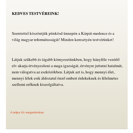
KEDVES TESTVÉREINK!
Szeretettel köszöntjük pünkösd ünnepén a Kárpát-medence és a
világ magyar reformátusságát! Minden keresztyén testvérünket!
Látjuk szűkebb és tágabb környezetünkben, hogy hányféle vezérlő
elv akarja érvényesíteni a maga igazságát, érvényre juttatni hatalmát,
nem válogatva az eszközökben. Látjuk azt is, hogy mennyi élet,
mennyi lélek esik áldozatul önző emberi érdekeknek és félelmetes
szellemi erőknek kiszolgáltatva.
A teljes hír megtekintése