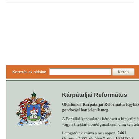
Keresés az oldalon
Keres
Kárpátaljai Református
Oldalunk a Kárpátaljai Református Egyház
gondozásában jelenik meg
A Portállal kapcsolatos kérdéseit a hirek@ref
vagy a tirektartalom@gmail.com címeken tehe
2461
Látogatóink száma a mai napon:
10441833
Összesen 2008. október 8. óta :