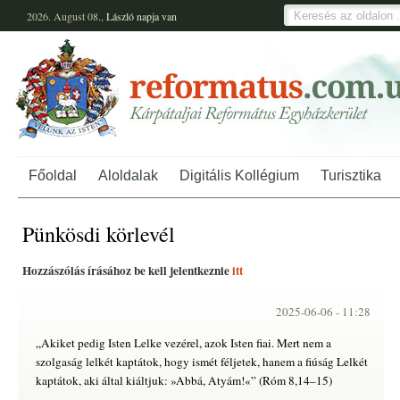
2026. August 08.,
László
napja van
Főoldal
Aloldalak
Digitális Kollégium
Turisztika
Pünkösdi körlevél
Hozzászólás írásához be kell jelentkeznie
itt
2025-06-06 -
11:28
„Akiket pedig Isten Lelke vezérel, azok Isten fiai. Mert nem a
szolgaság lelkét kaptátok, hogy ismét féljetek, hanem a fiúság Lelkét
kaptátok, aki által kiáltjuk: »Abbá, Atyám!«” (Róm 8,14–15)