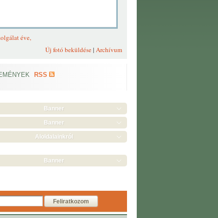
olgálat éve,
Új fotó beküldése
|
Archívum
EMÉNYEK
RSS
Banner
Banner
Aloldalainkról
Banner
Feliratkozom