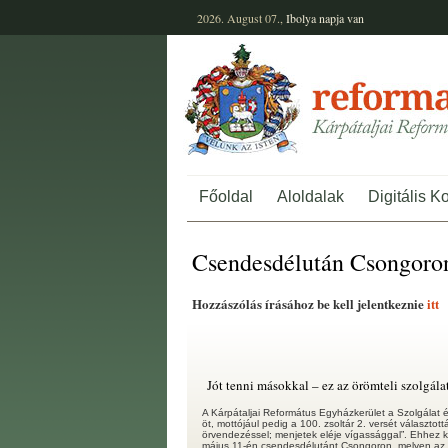
2026. August 07.,
Ibolya
napja van
Főoldal
Aloldalak
Digitális K
Csendesdélután Csongoro
Hozzászólás írásához be kell jelentkeznie
itt
Jót tenni másokkal – ez az örömteli szolgála
A Kárpátaljai Református Egyházkerület a Szolgálat 
öt, mottójául pedig a 100. zsoltár 2. versét választott
örvendezéssel; menjetek eléje vígassággal”. Ehhez 
május 11-én csendesdélutánt Csongoron, melyen az 