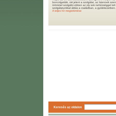
boncolgatták, mit jelent a szolgálat, az Istennek sze
örömmel szolgálni ebben az oly sok nehézséggel teli
szolgálatunkkal áldás a családban, a gyülekezetben.
A teljes hír megtekintése
Keresés az oldalon