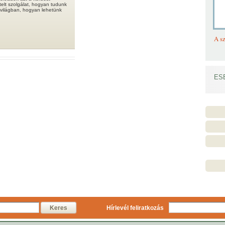
ntelt szolgálat, hogyan tudunk
 világban, hogyan lehetünk
A sz
ES
Keres
Hírlevél feliratkozás