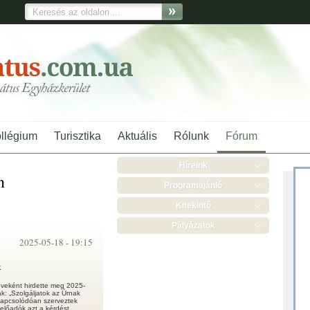
ollégium
Turisztika
Aktuális
Rólunk
Fórum
Híreink
n
Programajánló
Kitekintő
Pályázatok
2025-05-18 -
19:15
t
éveként hirdette meg 2025-
ák: „Szolgáljatok az Úrnak
kapcsolódóan szerveztek
előadók azt a kérdést