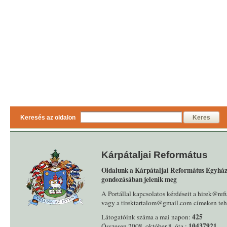
Keresés az oldalon
Keres
Kárpátaljai Református
Oldalunk a Kárpátaljai Református Egyház
gondozásában jelenik meg
A Portállal kapcsolatos kérdéseit a hirek@ref
vagy a tirektartalom@gmail.com címeken tehe
425
Látogatóink száma a mai napon:
10437921
Összesen 2008. október 8. óta :