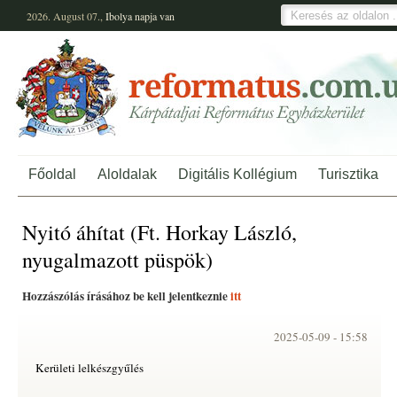
2026. August 07.,
Ibolya
napja van
Főoldal
Aloldalak
Digitális Kollégium
Turisztika
Nyitó áhítat (Ft. Horkay László,
nyugalmazott püspök)
Hozzászólás írásához be kell jelentkeznie
itt
2025-05-09 -
15:58
Kerületi lelkészgyűlés