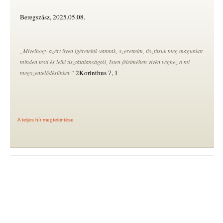
Beregszász, 2025.05.08.
,,Mivelhogy azért ilyen ígéreteink vannak, szeretteim, tisztítsuk meg magunkat
minden testi és lelki tisztátalanságtól, Isten félelmében vivén véghez a mi
2Korinthus 7, 1
megszentelődésünket.
”
A teljes hír megtekintése