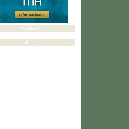
Aloldalainkról
Banner