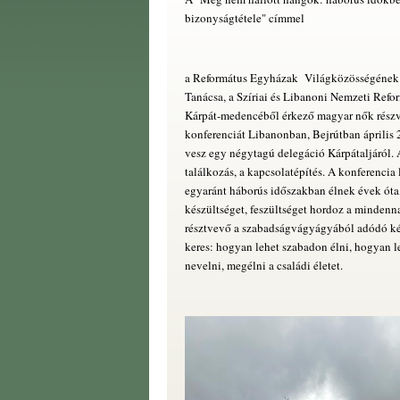
bizonyságtétele" címmel
a Református Egyházak Világközösségének 
Tanácsa, a Szíriai és Libanoni Nemzeti Refor
Kárpát-medencéből érkező magyar nők részvé
konferenciát Libanonban, Bejrútban április 
vesz egy négytagú delegáció Kárpátaljáról. 
találkozás, a kapcsolatépítés. A konferencia
egyaránt háborús időszakban élnek évek óta
készültséget, feszültséget hordoz a minde
résztvevő a szabadságvágyágyából adódó kér
keres: hogyan lehet szabadon élni, hogyan 
nevelni, megélni a családi életet.