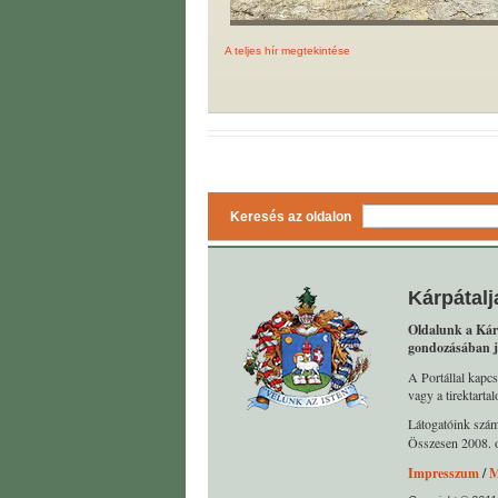
A teljes hír megtekintése
Keresés az oldalon
Kárpátalj
Oldalunk a Kár
gondozásában j
A Portállal kapcs
vagy a tirektart
Látogatóink szá
Összesen 2008. o
Impresszum
/
M