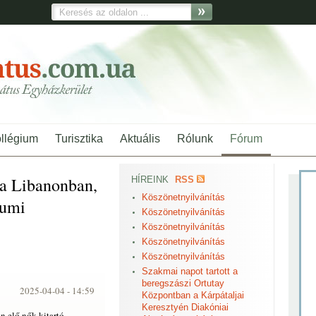
ollégium
Turisztika
Aktuális
Rólunk
Fórum
a Libanonban,
HÍREINK
RSS
Köszönetnyilvánítás
iumi
Köszönetnyilvánítás
Köszönetnyilvánítás
Köszönetnyilvánítás
Köszönetnyilvánítás
Szakmai napot tartott a
beregszászi Ortutay
2025-04-04 -
14:59
Központban a Kárpátaljai
Keresztyén Diakóniai
 elő nők kitartó