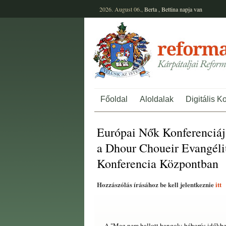
2026. August 06.,
Berta
,
Bettina
napja van
Főoldal
Aloldalak
Digitális K
Európai Nők Konferenciáj
a Dhour Choueir Evangél
Konferencia Központban
Hozzászólás írásához be kell jelentkeznie
itt
A "Meg nem hallott hangok: háborús időkben