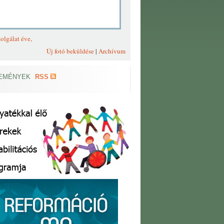
olgálat éve,
Új fotó beküldése
|
Archívum
EMÉNYEK
RSS