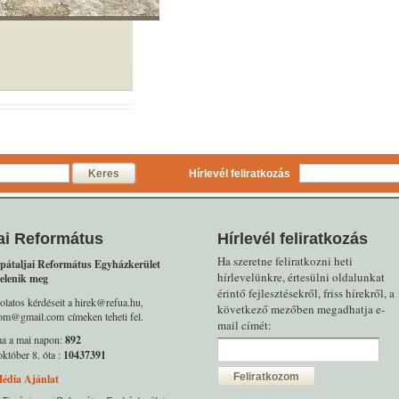
Keres
Hírlevél feliratkozás
ai Református
Hírlevél feliratkozás
Ha szeretne feliratkozni heti
pátaljai Református Egyházkerület
hírlevelünkre, értesülni oldalunkat
elenik meg
érintő fejlesztésekről, friss hírekről, a
olatos kérdéseit a hirek@refua.hu,
következő mezőben megadhatja e-
alom@gmail.com címeken teheti fel.
mail címét:
ma a mai napon:
892
któber 8. óta :
10437391
Feliratkozom
édia Ajánlat