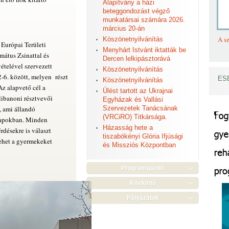
Alapítvány a házi
beteggondozást végző
munkatársai számára 2026.
március 20-án
A sz
Köszönetnyilvánítás
Európai Területi
Menyhárt Istvánt iktatták be
mátus Zsinattal és
Dercen lelkipásztorává
telével szervezett
Köszönetnyilvánítás
2-6. között, melyen részt
ES
Köszönetnyilvánítás
Az alapvető cél a
Ülést tartott az Ukrajnai
 libanoni résztvevői
Egyházak és Vallási
, ami állandó
Szervezetek Tanácsának
(VRCiRO) Titkársága.
nnapokban. Minden
Házasság hete a
désekre is választ
tiszabökényi Glória Ifjúsági
lehet a gyermekeket
és Missziós Központban
Programajánló
Kitekintő
Pályázatok