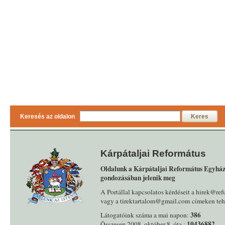
Keresés az oldalon
Keres
Kárpátaljai Református
Oldalunk a Kárpátaljai Református Egyház
gondozásában jelenik meg
A Portállal kapcsolatos kérdéseit a hirek@ref
vagy a tirektartalom@gmail.com címeken tehe
386
Látogatóink száma a mai napon:
10436882
Összesen 2008. október 8. óta :