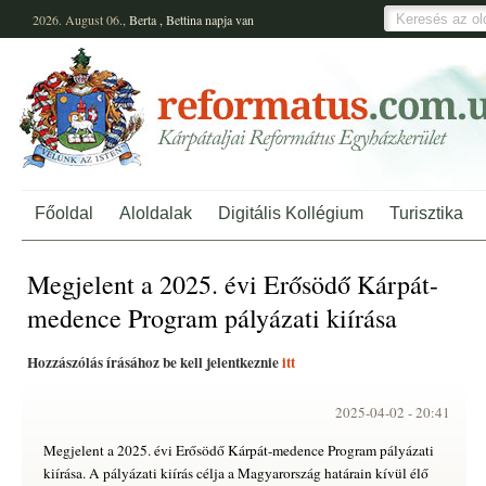
2026. August 06.,
Berta
,
Bettina
napja van
Főoldal
Aloldalak
Digitális Kollégium
Turisztika
Megjelent a 2025. évi Erősödő Kárpát-
medence Program pályázati kiírása
Hozzászólás írásához be kell jelentkeznie
itt
2025-04-02 -
20:41
Megjelent a 2025. évi Erősödő Kárpát-medence Program pályázati
kiírása. A pályázati kiírás célja a Magyarország határain kívül élő