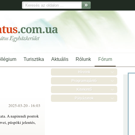
ollégium
Turisztika
Aktuális
Rólunk
Fórum
Híreink
Programajánló
Kitekintő
Pályázatok
2025-03-20 -
16:03
nata. A napirendi pontok
vei, püspöki jelentés,