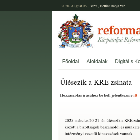
2026. August 06.,
Berta
,
Bettina
napja van
Főoldal
Aloldalak
Digitális K
Ülésezik a KRE zsinata
Hozzászólás írásához be kell jelentkeznie
itt
2025. március 20-21.-én ülésezik a KRE zsi
között a bizottságok beszámolói és munkater
intézményi vezetői kinevezések vannak.