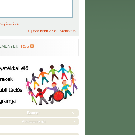
olgálat éve,
Új fotó beküldése
|
Archívum
EMÉNYEK
RSS
Banner
Aloldalainkról