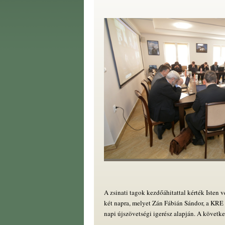
A zsinati tagok kezdőáhitattal kérték Isten 
két napra, melyet Zán Fábián Sándor, a KRE 
napi újszövetségi igerész alapján. A követk