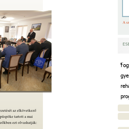
A sz
ES
vezetését az elkövetkező
püspöke tartott a mai
ezőkben ezt olvashatják: