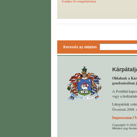
A teljes hír megtekintése
Keresés az oldalon
Kárpátalj
Oldalunk a Kár
gondozásában j
A Portállal kapcs
vagy a tirektart
Látogatóink szá
Összesen 2008. o
Impresszum
/
M
Copyright © 2011
Minden jog fentar