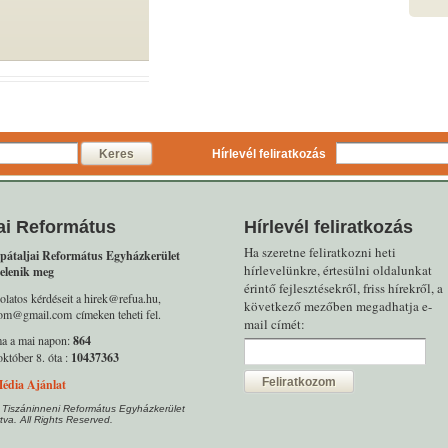
Keres
Hírlevél feliratkozás
ai Református
Hírlevél feliratkozás
Ha szeretne feliratkozni heti
pátaljai Református Egyházkerület
hírlevelünkre, értesülni oldalunkat
elenik meg
érintő fejlesztésekről, friss hírekről, a
olatos kérdéseit a hirek@refua.hu,
következő mezőben megadhatja e-
alom@gmail.com címeken teheti fel.
mail címét:
ma a mai napon:
864
któber 8. óta :
10437363
Feliratkozom
édia Ajánlat
 Tiszáninneni Református Egyházkerület
tva. All Rights Reserved.