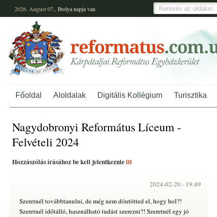
2026. August 07.,
Ibolya
napja van
Főoldal
Aloldalak
Digitális Kollégium
Turisztika
Nagydobronyi Református Líceum -
Felvételi 2024
Hozzászólás írásához be kell jelentkeznie
itt
2024-02-20 -
19:49
Szeretnél továbbtanulni, de még nem döntötted el, hogy hol?!
Szeretnél időtálló, használható tudást szerezni?! Szeretnél egy jó