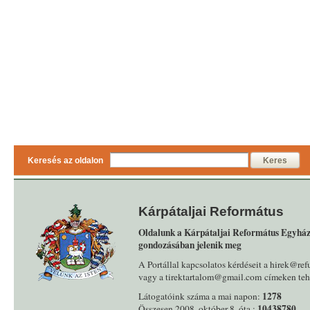
Keresés az oldalon
Keres
Kárpátaljai Református
Oldalunk a Kárpátaljai Református Egyház
gondozásában jelenik meg
A Portállal kapcsolatos kérdéseit a hirek@ref
vagy a tirektartalom@gmail.com címeken tehe
1278
Látogatóink száma a mai napon:
10438780
Összesen 2008. október 8. óta :