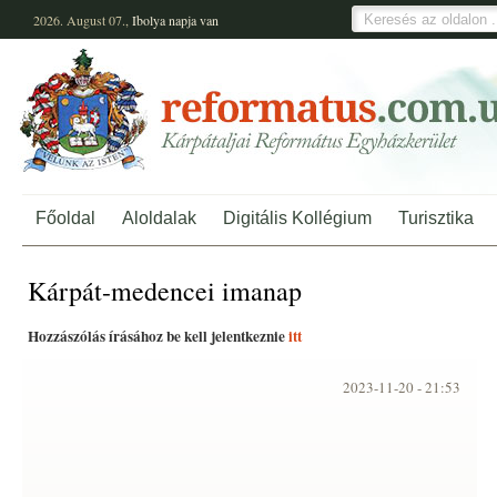
2026. August 07.,
Ibolya
napja van
Főoldal
Aloldalak
Digitális Kollégium
Turisztika
Kárpát-medencei imanap
Hozzászólás írásához be kell jelentkeznie
itt
2023-11-20 -
21:53