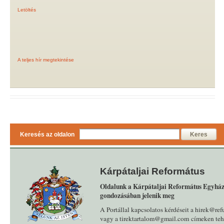
Letöltés
A teljes hír megtekintése
Keresés az oldalon
Keres
Kárpátaljai Református
Oldalunk a Kárpátaljai Református Egyház
gondozásában jelenik meg
A Portállal kapcsolatos kérdéseit a hirek@ref
vagy a tirektartalom@gmail.com címeken tehe