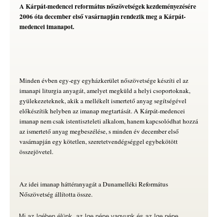
A Kárpát-medencei református nőszövetségek kezdeményezésére
2006 óta december első vasárnapján rendezik meg a Kárpát-
medencei imanapot.
Minden évben egy-egy egyházkerület nőszövetsége készíti el az
imanapi liturgia anyagát, amelyet megküld a helyi csoportoknak,
gyülekezeteknek, akik a mellékelt ismertető anyag segítségével
előkészítik helyben az imanap megtartását. A Kárpát-medencei
imanap nem csak istentiszteleti alkalom, hanem kapcsolódhat hozzá
az ismertető anyag megbeszélése, s minden év december első
vasárnapján egy kötetlen, szeretetvendégséggel egybekötött
összejövetel.
Az idei imanap háttéranyagát a Dunamelléki Református
Nőszövetség állította össze.
„Mi az Igében élünk, az Ige népe vagyunk és az Ige népe