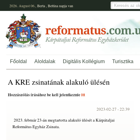
2026. August 06.,
Berta
,
Bettina
napja van
Főoldal
Aloldalak
Digitális Kollégium
Turisztika
A KRE zsinatának alakuló ülésén
Hozzászólás írásához be kell jelentkeznie
itt
2023-02-27 -
22:39
2023. február 23-án megtartotta alakuló ülését a Kárpátaljai
Református Egyház Zsinata.