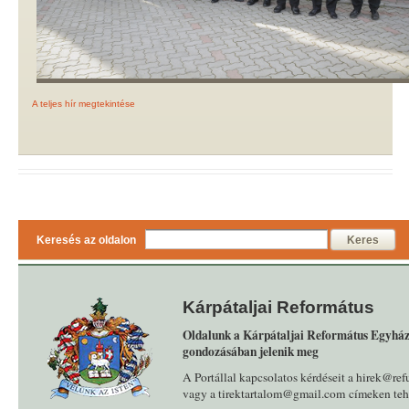
A teljes hír megtekintése
Keresés az oldalon
Keres
Kárpátaljai Református
Oldalunk a Kárpátaljai Református Egyház
gondozásában jelenik meg
A Portállal kapcsolatos kérdéseit a hirek@ref
vagy a tirektartalom@gmail.com címeken tehe