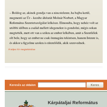
– Boldog az, akinek gondja van a nincstelenre, ha bajba kerül,
megmenti az Úr – kezdte áhítatát Molnár Norbert, a Magyar
Református Szeretetszolgálat lelkésze. Elmondta, hogy nehéz volt az
utóbbi időben a család mellett idegenekre is gondolni, mégis sokan
megtették, mert ott van a szikra az ember lelkében, amit a Szentlélek
olt bele, hogy az ember ne csak önmagára tekintsen, hanem Istenre is,
és akkor a figyelme azokra is ráterelődik, akik szenvednek.
A teljes hír megtekintése
Keresés az oldalon
Keres
Kárpátaljai Református