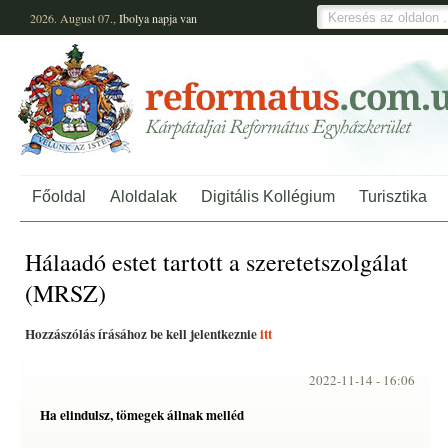
2026. August 07.,
Ibolya
napja van
Főoldal
Aloldalak
Digitális Kollégium
Turisztika
Hálaadó estet tartott a szeretetszolgálat
(MRSZ)
Hozzászólás írásához be kell jelentkeznie
itt
2022-11-14 -
16:06
Ha elindulsz, tömegek állnak melléd