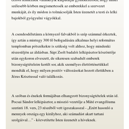
szélesebb körben megismertessék az emberekkel a szervezet
munkáját, és ily módon is tolmácsolják Isten üzenetét a testi és lelki
bajokból gyógyulni vágyókkal.
A csendesdélutánra a környező falvakból is szép számmal érkeztek,
így aztán a mintegy 300 fő befogadására alkalmas helyi református
templomban pótszékekre is szükség volt ahhoz, hogy mindenki
részesüljön az áldásban. Sápi Zsolt badalói lelkipásztor köszöntője
után egykoron elveszett, de sikeresen szabadult emberek
bizonyságtételeire került sor, akik személyes élettörténetükkel
mondták el, hogy milyen pozitív változásokat hozott életükben a
Jézus Krisztussal való találkozás.
A szóban és énekek formájában elhangzott bizonyságtételek után id.
Pocsai Sándor lelkipásztor, a misszió vezetője a Máté evangéliuma
szerinti 18. vers, 23 részéből vett igeszakasszal - ,,Ezért hasonló a
mennyek országa egy királyhoz, aki számadást akart tartani
szolgáival…” - közvetítette Isten üzenetét a híveknek.