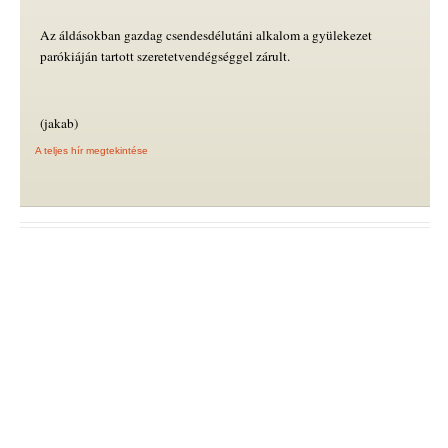
Az áldásokban gazdag csendesdélutáni alkalom a gyülekezet
parókiáján tartott szeretetvendégséggel zárult.
(jakab)
A teljes hír megtekintése