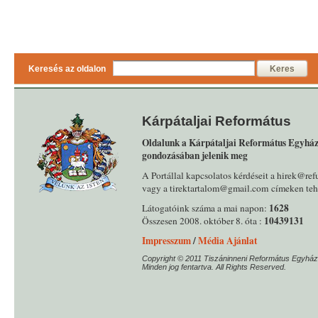
Keresés az oldalon
Keres
Kárpátaljai Református
Oldalunk a Kárpátaljai Református Egyház
gondozásában jelenik meg
A Portállal kapcsolatos kérdéseit a hirek@ref
vagy a tirektartalom@gmail.com címeken tehe
1628
Látogatóink száma a mai napon:
10439131
Összesen 2008. október 8. óta :
Impresszum
/
Média Ajánlat
Copyright © 2011 Tiszáninneni Református Egyház
Minden jog fentartva. All Rights Reserved.