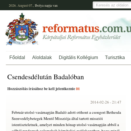
2026. August 07.,
Ibolya
napja van
Főoldal
Aloldalak
Digitális Kollégium
Turisztika
Csendesdélután Badalóban
Hozzászólás írásához be kell jelentkeznie
itt
2014-02-26 -
21:47
Február utolsó vasárnapján Badaló adott otthont a csongori Bethesda
Szenvedélybetegek Mentő Missziója által tartott missziói
istentiszteletnek, amelyet minden hónap utolsó vasárnapján abból a
célból rendeznek valamelyik kárpátaljai gyülekezetben, hogy minél