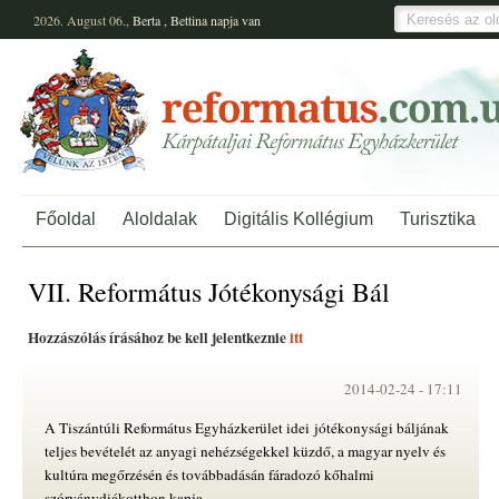
2026. August 06.,
Berta
,
Bettina
napja van
Főoldal
Aloldalak
Digitális Kollégium
Turisztika
VII. Református Jótékonysági Bál
Hozzászólás írásához be kell jelentkeznie
itt
2014-02-24 -
17:11
A Tiszántúli Református Egyházkerület idei jótékonysági báljának
teljes bevételét az anyagi nehézségekkel küzdő, a magyar nyelv és
kultúra megőrzésén és továbbadásán fáradozó kőhalmi
szórványdiákotthon kapja.