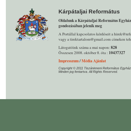
Kárpátaljai Református
Oldalunk a Kárpátaljai Református Egyház
gondozásában jelenik meg
A Portállal kapcsolatos kérdéseit a hirek@ref
vagy a tirektartalom@gmail.com címeken tehe
828
Látogatóink száma a mai napon:
10437327
Összesen 2008. október 8. óta :
Impresszum
/
Média Ajánlat
Copyright © 2011 Tiszáninneni Református Egyház
Minden jog fentartva. All Rights Reserved.