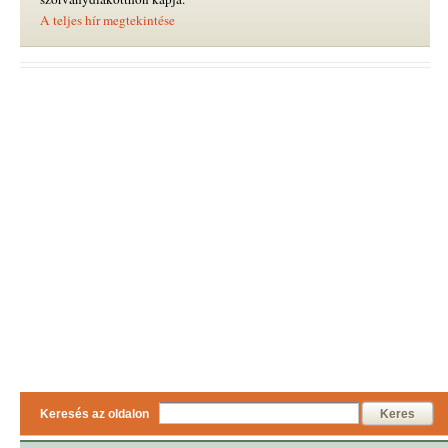
A teljes hír megtekintése
Keresés az oldalon
Keres