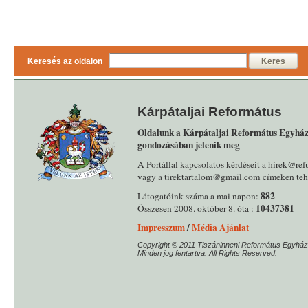
Keresés az oldalon
Keres
Kárpátaljai Református
Oldalunk a Kárpátaljai Református Egyház
gondozásában jelenik meg
A Portállal kapcsolatos kérdéseit a hirek@ref
vagy a tirektartalom@gmail.com címeken tehe
882
Látogatóink száma a mai napon:
10437381
Összesen 2008. október 8. óta :
Impresszum
/
Média Ajánlat
Copyright © 2011 Tiszáninneni Református Egyház
Minden jog fentartva. All Rights Reserved.