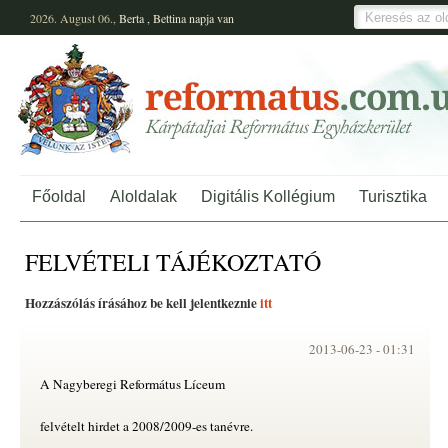
2026. August 06.,
Berta
,
Bettina
napja van
Főoldal
Aloldalak
Digitális Kollégium
Turisztika
FELVÉTELI TÁJÉKOZTATÓ
Hozzászólás írásához be kell jelentkeznie
itt
2013-06-23 -
01:31
A Nagyberegi Református Líceum
felvételt hirdet a 2008/2009-es tanévre.