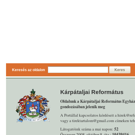
Keresés az oldalon
Keres
Kárpátaljai Református
Oldalunk a Kárpátaljai Református Egyház
gondozásában jelenik meg
A Portállal kapcsolatos kérdéseit a hirek@ref
vagy a tirektartalom@gmail.com címeken tehe
52
Látogatóink száma a mai napon:
10439416
Összesen 2008. október 8. óta :