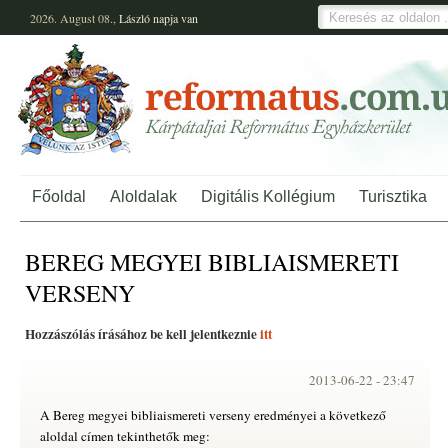
2026. August 08.,
László
napja van
Főoldal
Aloldalak
Digitális Kollégium
Turisztika
BEREG MEGYEI BIBLIAISMERETI
VERSENY
Hozzászólás írásához be kell jelentkeznie
itt
2013-06-22 -
23:47
A Bereg megyei bibliaismereti verseny eredményei a következő
aloldal címen tekinthetők meg: