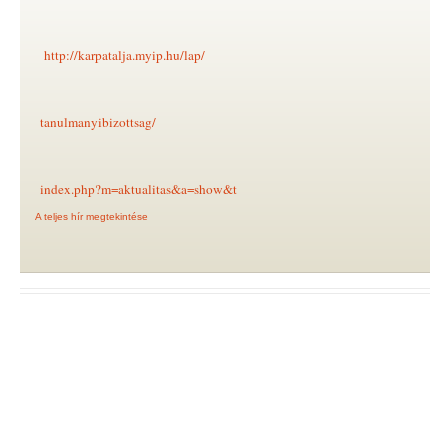
http://karpatalja.myip.hu/lap/
tanulmanyibizottsag/
index.php?m=aktualitas&a=show&t
A teljes hír megtekintése