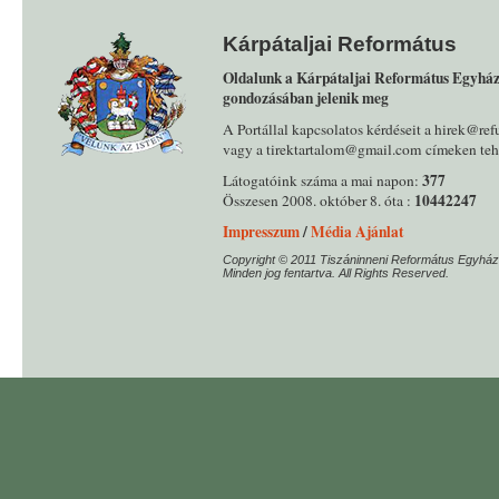
Kárpátaljai Református
Oldalunk a Kárpátaljai Református Egyház
gondozásában jelenik meg
A Portállal kapcsolatos kérdéseit a hirek@ref
vagy a tirektartalom@gmail.com címeken tehe
377
Látogatóink száma a mai napon:
10442247
Összesen 2008. október 8. óta :
Impresszum
/
Média Ajánlat
Copyright © 2011 Tiszáninneni Református Egyház
Minden jog fentartva. All Rights Reserved.