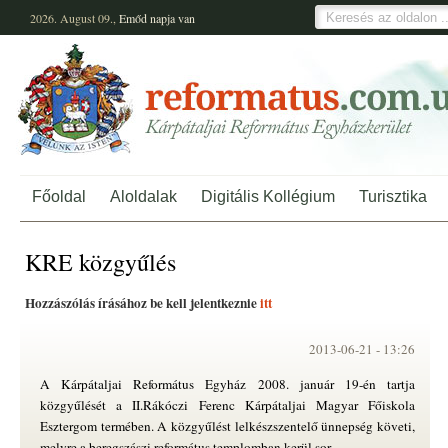
2026. August 09.,
Emőd
napja van
Főoldal
Aloldalak
Digitális Kollégium
Turisztika
KRE közgyűlés
Hozzászólás írásához be kell jelentkeznie
itt
2013-06-21 -
13:26
A Kárpátaljai Református Egyház 2008. január 19-én tartja
közgyűlését a II.Rákóczi Ferenc Kárpátaljai Magyar Főiskola
Esztergom termében. A közgyűlést lelkészszentelő ünnepség követi,
melyre a beregszászi református templomban kerül sor.