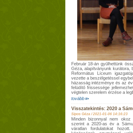
Február 18-án gyűlhettünk öss
Géza, alapítványunk kurátora, b
Református Líceum igazgatój
vezette a beszélgetéssel egybe
házasság intézménye és az évs
felüdítő frissessége jellemezh
végtelen szerelem érzése a legb
tovább
Visszatekintés: 2020 a Sám
Sipos Géza /
2021-01-06 14:16:23
Minden bizonnyal nem okoz m
szerint a 2020-as év a Sámue
váratlan fordulatokat hozot