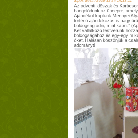
Sipos Géza /
2020-11-24 14:13:11
Az adventi időszak és Karácsony 
hangolódunk az ünnepre, amelyb
Ajándékot kaptunk Mennyei Atyán
történő ajándékozás is nagy ör
boldogság adni, mint kapni." (A
Két vállalkozó testvérünk hozz
boldogságához és egy-egy mik
őket. Hálásan köszönjük a csal
adományt!