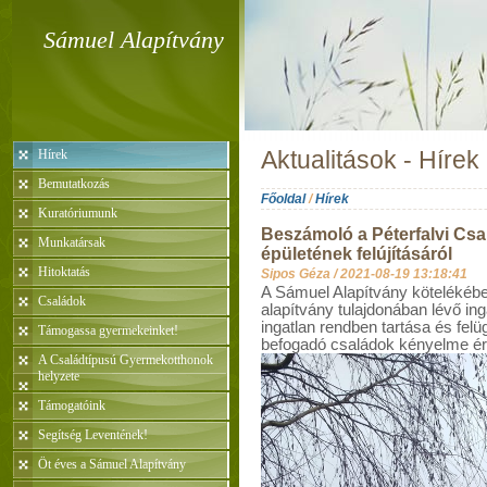
Sámuel Alapítvány
Hírek
Aktualitások - Hírek
Bemutatkozás
Főoldal
/
Hírek
Kuratóriumunk
Beszámoló a Péterfalvi Cs
Munkatársak
épületének felújításáról
Hitoktatás
Sipos Géza /
2021-08-19 13:18:41
A Sámuel Alapítvány kötelékébe
Családok
alapítvány tulajdonában lévő in
ingatlan rendben tartása és fel
Támogassa gyermekeinket!
befogadó családok kényelme é
A Családtípusú Gyermekotthonok
helyzete
Támogatóink
Segítség Leventének!
Öt éves a Sámuel Alapítvány