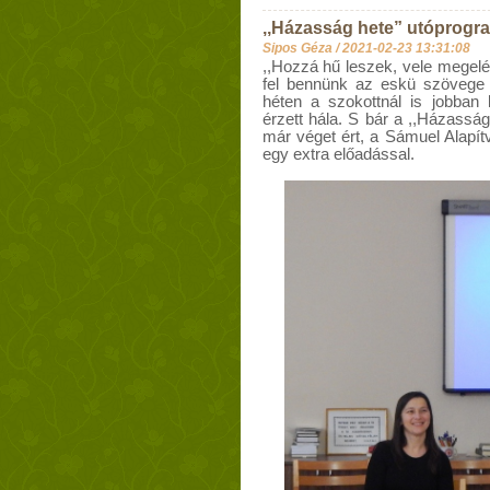
,,Házasság hete” utóprogr
Sipos Géza /
2021-02-23 13:31:08
,,Hozzá hű leszek, vele megelé
fel bennünk az eskü szövege 
héten a szokottnál is jobban 
érzett hála. S bár a ,,Házassá
már véget ért, a Sámuel Alapít
egy extra előadással.