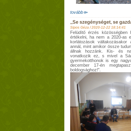
tovább
,,Se szegénységet, se gazd
Sipos Géza /
2020-12-22 18:14:41
Felüdítő érzés közösségben l
értékelni, ha nem a 2020-as 
korlátozások váltakozásakor
annál, mint amikor össze tudun
állnak hozzánk. Kis- és na
vonatkozik ez, s mivel a Sám
gyermekotthonok is egy nagyc
december 17-én megtapaszt
boldogsághoz!”.