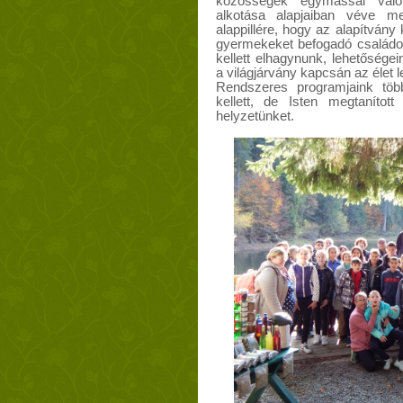
közösségek egymással való
alkotása alapjaiban véve me
alappillére, hogy az alapítván
gyermekeket befogadó családok
kellett elhagynunk, lehetőség
a világjárvány kapcsán az élet 
Rendszeres programjaink töb
kellett, de Isten megtanítot
helyzetünket.