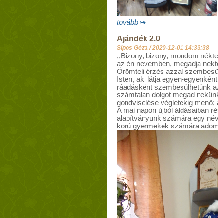
tovább
Ajándék 2.0
Sipos Géza /
2020-12-01 14:33:38
,,Bizony, bizony, mondom néktek
az én nevemben, megadja nekte
Örömteli érzés azzal szembesül
Isten, aki látja egyen-egyenkén
ráadásként szembesülhetünk azz
számtalan dolgot megad nekünk
gondviselése végletekig menő; a
A mai napon újból áldásaiban ré
alapítványunk számára egy név
korú gyermekek számára adomán