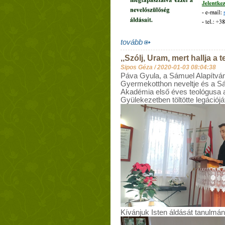
tovább
,,Szólj, Uram, mert hallja a 
Sipos Géza /
2020-01-03 08:04:38
Páva Gyula, a Sámuel Alapítvá
Gyermekotthon neveltje és a Sá
Akadémia első éves teológusa
Gyülekezetben töltötte legációjá
Kívánjuk Isten áldását tanulmány