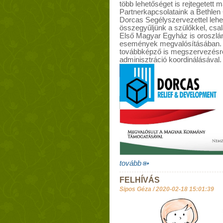
több lehetőséget is rejtegetett 
Partnerkapcsolataink a Bethlen 
Dorcas Segélyszervezettel lehet
összegyűljünk a szülőkkel, csal
Első Magyar Egyház is oroszlánré
események megvalósításában. E
továbbképző is megszervezésre
adminisztráció koordinálásával.
tovább
FELHÍVÁS
Sipos Géza /
2020-02-18 15:01:39