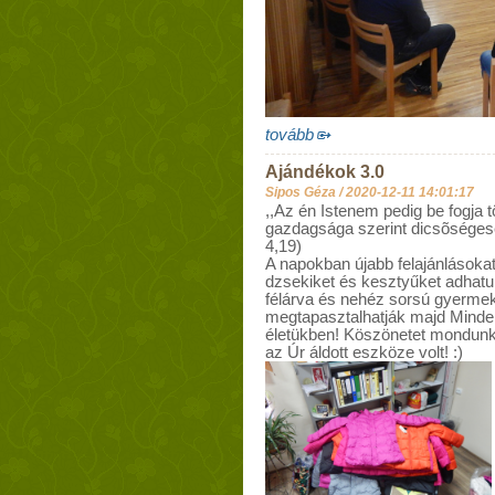
tovább
Ajándékok 3.0
Sipos Géza /
2020-12-11 14:01:17
,,Az én Istenem pedig be fogja 
gazdagsága szerint dicsõségesen
4,19)
A napokban újabb felajánlások
dzsekiket és kesztyűket adhatu
félárva és nehéz sorsú gyermek
megtapasztalhatják majd Minde
életükben! Köszönetet mondun
az Úr áldott eszköze volt! :)