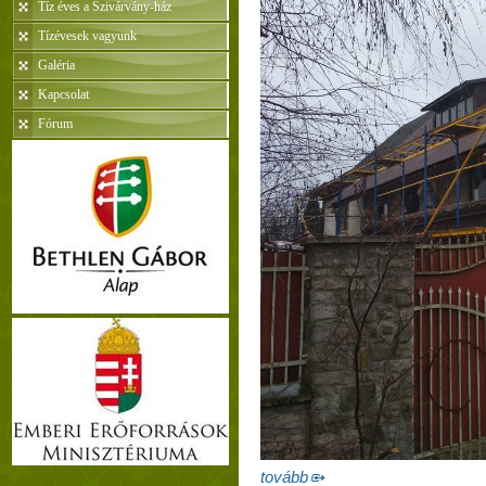
Tíz éves a Szivárvány-ház
Tízévesek vagyunk
Galéria
Kapcsolat
Fórum
tovább