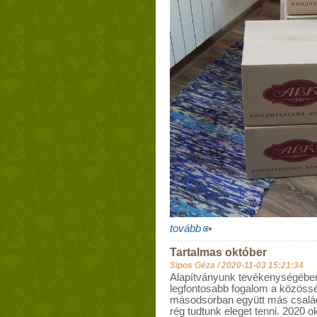
tovább
Tartalmas október
Sipos Géza /
2020-11-03 15:21:34
Alapítványunk tevékenységében
legfontosabb fogalom a közössé
másodsorban együtt más család
rég tudtunk eleget tenni. 2020 