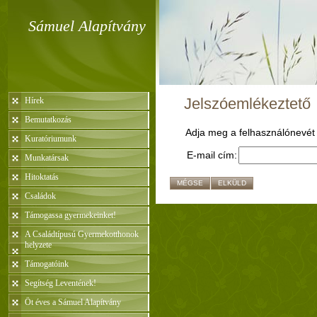
Sámuel Alapítvány
Jelszóemlékeztető
Hírek
Bemutatkozás
Adja meg a felhasználónevét é
Kuratóriumunk
E-mail cím:
Munkatársak
Hitoktatás
MÉGSE
ELKÜLD
Családok
Támogassa gyermekeinket!
A Családtípusú Gyermekotthonok
helyzete
Támogatóink
Segítség Leventének!
Öt éves a Sámuel Alapítvány