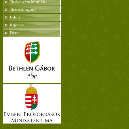
Tíz éves a Szivárvány-ház
Tízévesek vagyunk
Galéria
Kapcsolat
Fórum