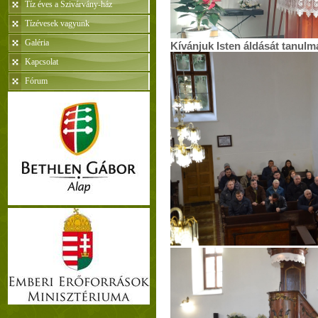
Tíz éves a Szivárvány-ház
Tízévesek vagyunk
Galéria
Kívánjuk Isten áldását tanulmá
Kapcsolat
Fórum