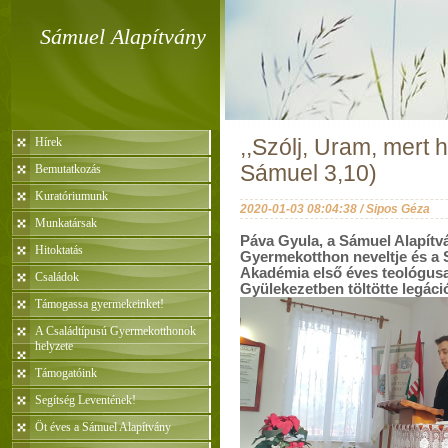
Sámuel Alapítvány
Hírek
,,Szólj, Uram, mert h
Sámuel 3,10)
Bemutatkozás
Kuratóriumunk
2020-01-03 08:04:38 / Sipos Géza
Munkatársak
Páva Gyula, a Sámuel Alapítv
Hitoktatás
Gyermekotthon neveltje és a 
Akadémia első éves teológus
Családok
Gyülekezetben töltötte legáció
Támogassa gyermekeinket!
A Családtípusú Gyermekotthonok
helyzete
Támogatóink
Segítség Leventének!
Öt éves a Sámuel Alapítvány