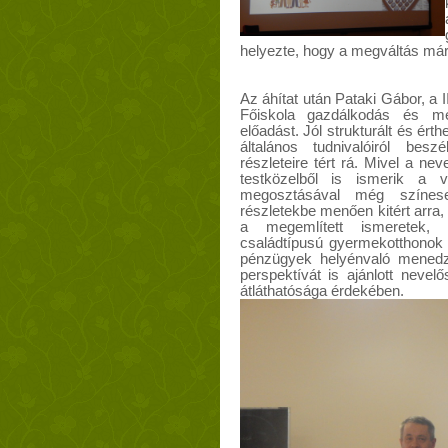
helyezte, hogy a megváltás már
Az áhítat után Pataki Gábor, a 
Főiskola gazdálkodás és me
előadást. Jól strukturált és ért
általános tudnivalóiról bes
részleteire tért rá. Mivel a ne
testközelből is ismerik a vál
megosztásával még színese
részletekbe menően kitért arra, 
a megemlített ismeretek, 
családtípusú gyermekotthonok 
pénzügyek helyénvaló menedz
perspektívát is ajánlott neve
átláthatósága érdekében.