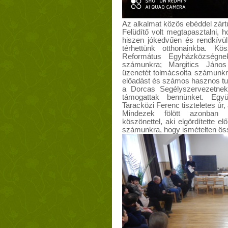
Az alkalmat közös ebéddel zárt
Felüdítő volt megtapasztalni, h
hiszen jókedvűen és rendkívü
térhettünk otthonainkba. K
Református Egyházközségnek
számunkra; Margitics János 
üzenetét tolmácsolta számunkra
előadást és számos hasznos tud
a Dorcas Segélyszervezetnek
támogattak bennünket. Együtt
Taracközi Ferenc tiszteletes úr,
Mindezek fölött azonban l
köszönettel, aki elgördítette 
számunkra, hogy ismételten ös