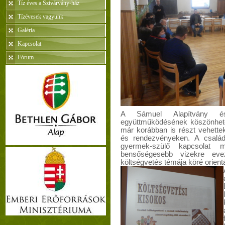
Tíz éves a Szivárvány-ház
Tízévesek vagyunk
Galéria
Kapcsolat
Fórum
A Sámuel Alapítvány é
együttműködésének köszönhető
már korábban is részt vehette
és rendezvényeken. A család
gyermek-szülő kapcsolat m
bensőségesebb vizekre eve
költségvetés témája köré orientá