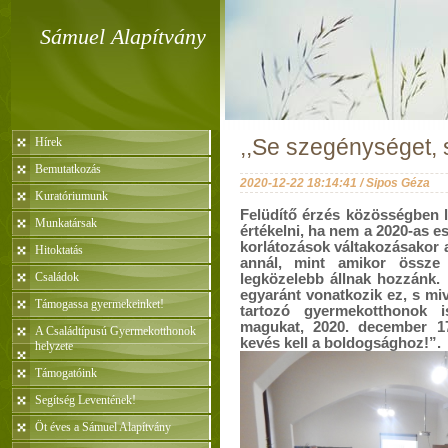
Sámuel Alapítvány
Hírek
,,Se szegénységet, 
Bemutatkozás
2020-12-22 18:14:41 / Sipos Géza
Kuratóriumunk
Felüdítő érzés közösségben l
Munkatársak
értékelni, ha nem a 2020-as 
korlátozások váltakozásakor
Hitoktatás
annál, mint amikor össze 
Családok
legközelebb állnak hozzánk.
egyaránt vonatkozik ez, s mi
Támogassa gyermekeinket!
tartozó gyermekotthonok i
magukat, 2020. december 17
A Családtípusú Gyermekotthonok
kevés kell a boldogsághoz!”.
helyzete
Támogatóink
Segítség Leventének!
Öt éves a Sámuel Alapítvány