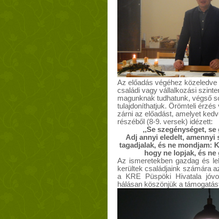
Az előadás végéhez közeledve e
családi vagy vállalkozási szinte
magunknak tudhatunk, végső so
tulajdoníthatjuk. Örömteli érzés
zárni az előadást, amelyet ked
részéből (8-9. versek) idézett:
,,Se szegénységet, se
Adj annyi eledelt, amennyi
tagadjalak, és ne mondjam: K
hogy ne lopjak, és ne
Az ismeretekben gazdag és lelk
kerültek családjaink számára 
a KRE Püspöki Hivatala jóvolt
hálásan köszönjük a támogatást