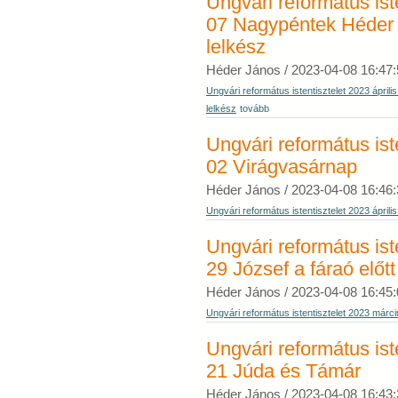
Ungvári református iste
07 Nagypéntek Héder 
lelkész
Héder János /
2023-04-08 16:47:
Ungvári református istentisztelet 2023 ápri
lelkész
tovább
Ungvári református iste
02 Virágvasárnap
Héder János /
2023-04-08 16:46:
Ungvári református istentisztelet 2023 ápril
Ungvári református ist
29 József a fáraó előtt
Héder János /
2023-04-08 16:45:
Ungvári református istentisztelet 2023 márci
Ungvári református ist
21 Júda és Támár
Héder János /
2023-04-08 16:43: