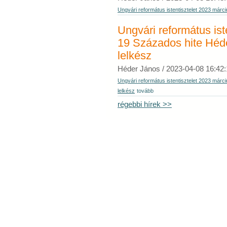
Ungvári református istentisztelet 2023 már
Ungvári református ist
19 Százados hite Héd
lelkész
Héder János /
2023-04-08 16:42:
Ungvári református istentisztelet 2023 már
lelkész
tovább
régebbi hírek >>
Copyright © 2009 Tiszáninneni Református Egy