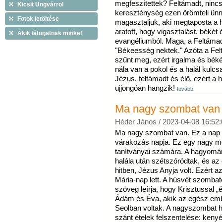
megfeszítettek? Feltámadt, nincse
Kicsit Ungvárrol
kereszténység ezen örömteli ün
Fotok letöltése
magasztaljuk, aki megtaposta a ha
aratott, hogy vigasztalást, békét
Akik látogatnak minket
evangéliumból. Maga, a Feltámadt
"Békeesség nektek." Azóta a Fe
szűnt meg, ezért irgalma és béké
nála van a pokol és a halál kulcsa
Jézus, feltámadt és élő, ezért a
ujjongóan hangzik!
tovább
Ma nagy szombat van
Héder János /
2023-04-08 16:52:
Ma nagy szombat van. Ez a nap 
várakozás napja. Ez egy nagy me
tanítványai számára. A hagyomán
halála után szétszóródtak, és az 
hitben, Jézus Anyja volt. Ezért
Mária-nap lett. A húsvét szomba
szöveg leírja, hogy Krisztussal „é
Ádám és Éva, akik az egész embe
Seolban voltak. A nagyszombat 
szánt ételek felszentelése: ken