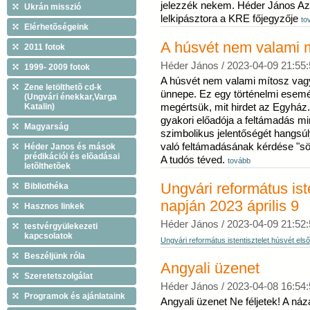
jelezzék nekem. Héder János Az 
Ukrán misszió
lelkipásztora a KRE főjegyzője
to
Elérhetõségeink
A húsvét nem valami 
2011 fotok
Héder János /
2023-04-09 21:55:
1999- 2009 fotok
A húsvét nem valami mítosz vagy
Zene letölthetõ cd-k
ünnepe. Ez egy történelmi esem
(Ungvári énekkar,Varga
Katalin)
megértsük, mit hirdet az Egyház
gyakori előadója a feltámadás mi
Magyarság
szimbolikus jelentőségét hangsúl
való feltámadásának kérdése "sö
Héder Janos és mások
prédikációi és elõadásai
A tudós téved.
tovább
letõlthetõek
Ungvári református ist
Bibliothéka
napján 2023 április 9
Hasznos linkek
Héder János /
2023-04-09 21:52:
testvérgyülekezeti
kapcsolatok
Ungvári református istentisztelet húsvét első
Beszéljünk róla
Angyali üzenet
Szeretetszolgálat
Héder János /
2023-04-08 16:54:
Programok és ajánlataink
Angyali üzenet Ne féljetek! A názá