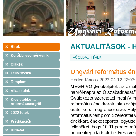
AKTUALITÁSOK - 
Hirek
Korábbi eseményeink
FŐOLDAL
/
HÍREK
Cikkek
Ungvári református én
Lelkészeink
Héder János /
2023-04-12 22:03:
Templom
MEGHÍVÓ „Énekeljetek az Úrnak,
Alkalmaink
napról-napra az Ő szabadítását.
Gyülekezet szeretettel meghív mi
Kicsit többet a
református énekkarok találkozójá
reformátusságrõl
órától kerül megrendezésre. Hely
2022 fotok
református templom Szeretettel 
énekkart, énekcsoportot, együtte
Prédikációk
fellépőket, hogy 10-11 perces mű
Hirlevél
mindenképp tartsák be. Részvétel