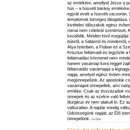
az emlékére, amellyel Jézus a p
hús – a húsvéti bárány emlékére
együtt evett a húsvéti vacsorán.
templomok tömeges látogatása.
kivételes időszakok egész évben
római nem celebrál szentmisét.
kezdődik. Minden hívő megújítja
bűnről, a Sátánról és mindenről, 
Atya Istenben, a Fiúban és a Szen
Krisztus feltámadt és legyőzte a 
feltámadási körmenet nem minde
hanem vasárnap kora reggel zajli
feltámadás vasárnapja a legnagy
napja, amelyet egész évben min
megünnepelünk. Az apostolok cs
vasárnapot ünnepeltek, ami való
emléke. Csak az évszázadok mú
ünnepek és az ezekre való felkés
liturgikus év nem alakult ki. Ez
változatlan. A naptár mindig válto
Üdvösségünk napját, az Élő Iste
ünnepelünk.
tovább