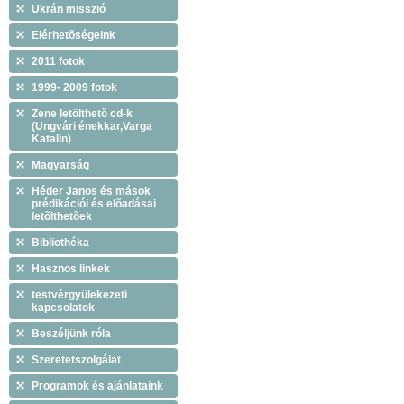
Ukrán misszió
Elérhetõségeink
2011 fotok
1999- 2009 fotok
Zene letölthetõ cd-k
(Ungvári énekkar,Varga
Katalin)
Magyarság
Héder Janos és mások
prédikációi és elõadásai
letõlthetõek
Bibliothéka
Hasznos linkek
testvérgyülekezeti
kapcsolatok
Beszéljünk róla
Szeretetszolgálat
Programok és ajánlataink