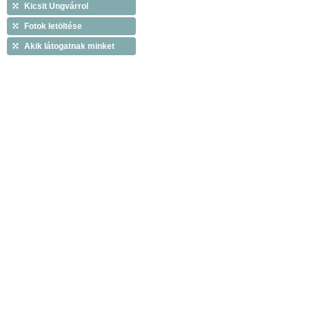
Kicsit Ungvárrol
Fotok letöltése
Akik látogatnak minket
Copyright © 2009 Tiszáninneni Református Egy