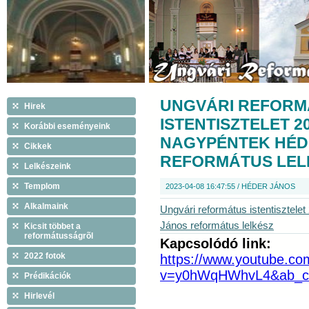
UNGVÁRI REFORM
Hirek
ISTENTISZTELET 20
Korábbi eseményeink
NAGYPÉNTEK HÉD
Cikkek
REFORMÁTUS LEL
Lelkészeink
Templom
2023-04-08 16:47:55 / HÉDER JÁNOS
Alkalmaink
Ungvári református istentisztele
János református lelkész
Kicsit többet a
reformátusságrõl
Kapcsolódó link:
2022 fotok
https://www.youtube.co
v=y0hWqHWhvL4&ab_c
Prédikációk
Hirlevél