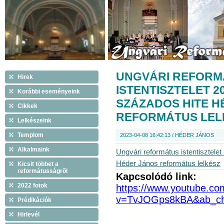
UNGVÁRI REFORM
Hirek
ISTENTISZTELET 2
Korábbi eseményeink
SZÁZADOS HITE H
Cikkek
REFORMÁTUS LEL
Lelkészeink
Templom
2023-04-08 16:42:13 / HÉDER JÁNOS
Alkalmaink
Ungvári református istentisztele
Héder János református lelkész
Kicsit többet a
reformátusságrõl
Kapcsolódó link:
2022 fotok
https://www.youtube.co
v=TvJOGps8kBA&ab_c
Prédikációk
Hirlevél