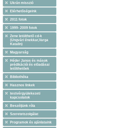
Ukrán misszió
Elérhetõségeink
2011 fotok
1999- 2009 fotok
Zene letölthetõ cd-k
(Ungvári énekkar,Varga
Katalin)
Magyarság
Héder Janos és mások
prédikációi és elõadásai
letõlthetõek
Bibliothéka
Hasznos linkek
testvérgyülekezeti
kapcsolatok
Beszéljünk róla
Szeretetszolgálat
Programok és ajánlataink