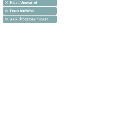
Kicsit Ungvárrol
Fotok letöltése
Akik látogatnak minket
Copyright © 2009 Tiszáninneni Református Egy