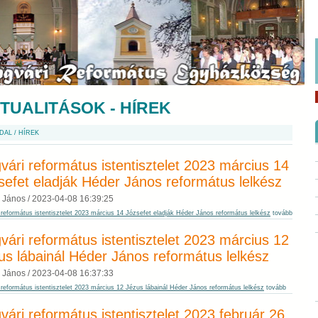
TUALITÁSOK - HÍREK
DAL
/
HÍREK
vári református istentisztelet 2023 március 14
sefet eladják Héder János református lelkész
 János /
2023-04-08 16:39:25
 református istentisztelet 2023 március 14 Józsefet eladják Héder János református lelkész
tovább
vári református istentisztelet 2023 március 12
us lábainál Héder János református lelkész
 János /
2023-04-08 16:37:33
 református istentisztelet 2023 március 12 Jézus lábainál Héder János református lelkész
tovább
vári református istentisztelet 2023 február 26