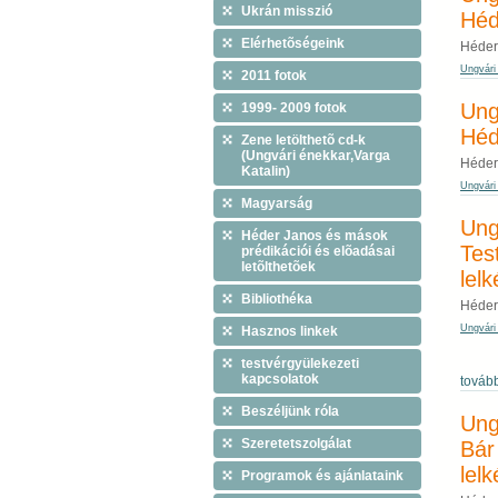
Ukrán misszió
Héd
Elérhetõségeink
Héder
Ungvári 
2011 fotok
Ung
1999- 2009 fotok
Héd
Zene letölthetõ cd-k
(Ungvári énekkar,Varga
Héder
Katalin)
Ungvári 
Magyarság
Ung
Héder Janos és mások
Tes
prédikációi és elõadásai
letõlthetõek
lel
Bibliothéka
Héder
Ungvári
Hasznos linkek
testvérgyülekezeti
kapcsolatok
továb
Beszéljünk róla
Ung
Szeretetszolgálat
Bár
lel
Programok és ajánlataink