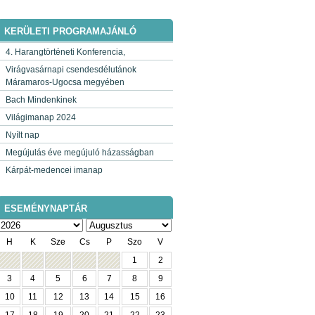
KERÜLETI PROGRAMAJÁNLÓ
4. Harangtörténeti Konferencia,
Virágvasárnapi csendesdélutánok
Máramaros-Ugocsa megyében
Bach Mindenkinek
Világimanap 2024
Nyílt nap
Megújulás éve megújuló házasságban
Kárpát-medencei imanap
ESEMÉNYNAPTÁR
H
K
Sze
Cs
P
Szo
V
1
2
3
4
5
6
7
8
9
10
11
12
13
14
15
16