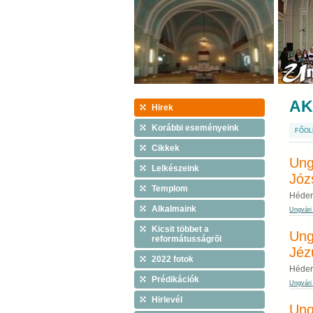
AK
Hirek
Korábbi eseményeink
FŐOL
Cikkek
Ung
Lelkészeink
Józ
Templom
Héder
Alkalmaink
Ungvári
Kicsit többet a
Ung
reformátusságrõl
Jéz
2022 fotok
Héder
Prédikációk
Ungvári
Hirlevél
Ung