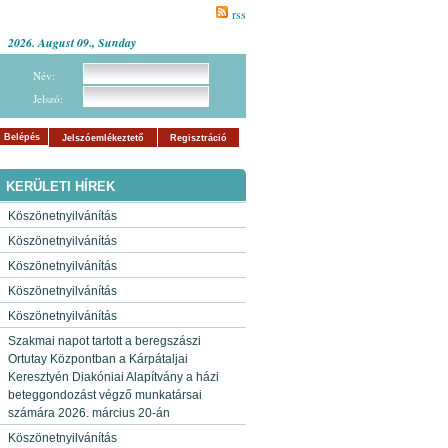
rss
2026. August 09., Sunday
Név:
Jelszó:
Belépés
Jelszóemlékeztető
Regisztráció
KERÜLETI HÍREK
Köszönetnyilvánítás
Köszönetnyilvánítás
Köszönetnyilvánítás
Köszönetnyilvánítás
Köszönetnyilvánítás
Szakmai napot tartott a beregszászi
Ortutay Központban a Kárpátaljai
Keresztyén Diakóniai Alapítvány a házi
beteggondozást végző munkatársai
számára 2026. március 20-án
Köszönetnyilvánítás