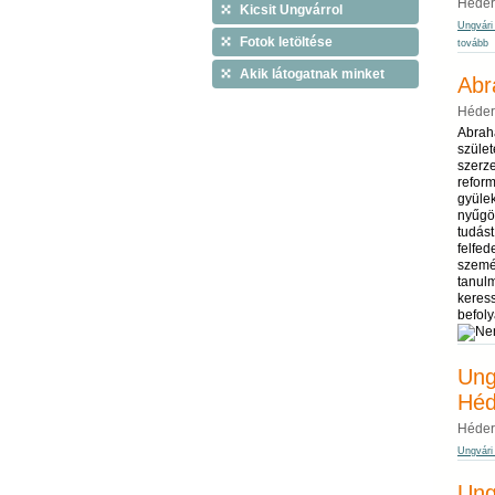
Héder
Kicsit Ungvárrol
Ungvári 
Fotok letöltése
tovább
Akik látogatnak minket
Abr
Héder
Abrah
szület
szerze
reform
gyülek
nyűgöz
tudást
felfed
személ
tanul
keres
befol
Ung
Héd
Héder
Ungvári 
Ung