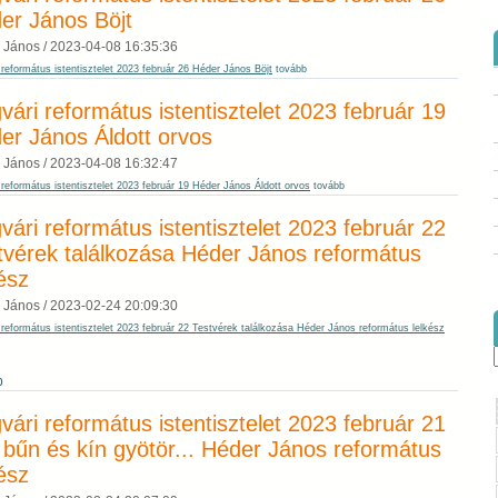
er János Böjt
 János /
2023-04-08 16:35:36
református istentisztelet 2023 február 26 Héder János Böjt
tovább
vári református istentisztelet 2023 február 19
er János Áldott orvos
 János /
2023-04-08 16:32:47
református istentisztelet 2023 február 19 Héder János Áldott orvos
tovább
vári református istentisztelet 2023 február 22
tvérek találkozása Héder János református
kész
 János /
2023-02-24 20:09:30
 református istentisztelet 2023 február 22 Testvérek találkozása Héder János református lelkész
b
vári református istentisztelet 2023 február 21
 bűn és kín gyötör... Héder János református
kész