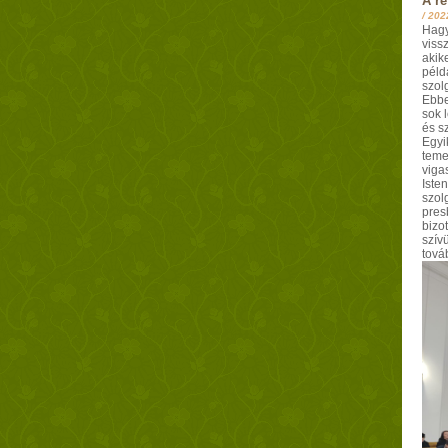
A r
/
202
Hagy
viss
akik
péld
szol
Ebbe
sok 
és s
Egyi
teme
viga
Iste
szol
pres
bizo
szív
tová