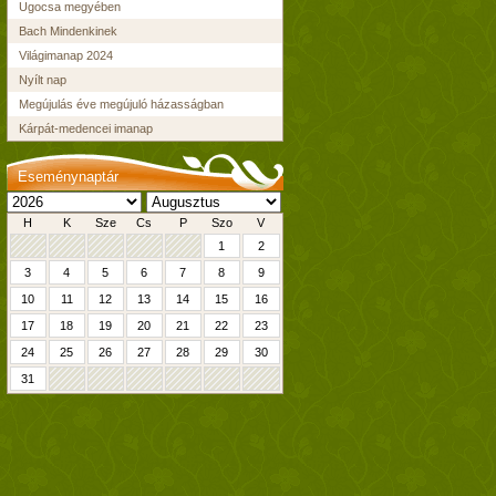
Ugocsa megyében
Bach Mindenkinek
Világimanap 2024
Nyílt nap
Megújulás éve megújuló házasságban
Kárpát-medencei imanap
Eseménynaptár
H
K
Sze
Cs
P
Szo
V
1
2
3
4
5
6
7
8
9
10
11
12
13
14
15
16
17
18
19
20
21
22
23
24
25
26
27
28
29
30
31