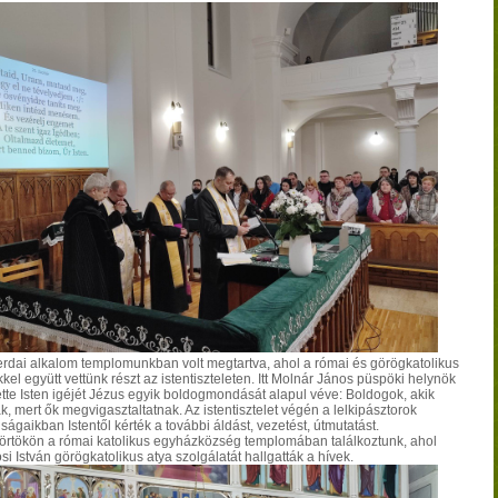
erdai alkalom templomunkban volt megtartva, ahol a római és görögkatolikus
kel együtt vettünk részt az istentiszteleten. Itt Molnár János püspöki helynök
ette Isten igéjét Jézus egyik boldogmondását alapul véve: Boldogok, akik
k, mert ők megvigasztaltatnak. Az istentisztelet végén a lelkipásztorok
ságaikban Istentől kérték a további áldást, vezetést, útmutatást.
örtökön a római katolikus egyházközség templomában találkoztunk, ahol
i István görögkatolikus atya szolgálatát hallgatták a hívek.