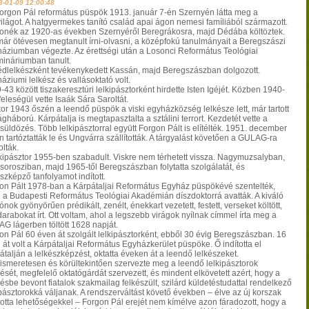
3-01-09 12:00:48
Forgon Pál református püspök 1913. január 7-én Szernyén látta meg a
ilágot. A hatgyermekes tanító család apai ágon nemesi famíliából származott.
onék az 1920-as években Szernyéről Beregrákosra, majd Dédába költöztek.
már ötévesen megtanult írni-olvasni, a középfokú tanulmányait a Beregszászi
áziumban végezte. Az érettségi után a Losonci Református Teológiai
ináriumban tanult.
dlelkészként tevékenykedett Kassán, majd Beregszászban dolgozott.
áziumi lelkész és vallásoktató volt.
43 között tiszakeresztúri lelkipásztorként hirdette Isten Igéjét. Közben 1940-
eleségül vette Isaák Sára Saroltát.
or 1943 őszén a leendő püspök a viski egyházközség lelkésze lett, már tartott
ágháború. Kárpátalja is megtapasztalta a sztálini terrort. Kezdetét vette a
ásüldözés. Több lelkipásztorral együtt Forgon Pált is elítélték. 1951. december
n tartóztatták le és Ungvárra szállították. A tárgyalást követően a GULAG-ra
lták.
lkipásztor 1955-ben szabadult. Viskre nem térhetett vissza. Nagymuzsalyban,
sorosziban, majd 1965-től Beregszászban folytatta szolgálatát, és
szképző tanfolyamot indított.
on Pált 1978-ban a Kárpátaljai Református Egyház püspökévé szentelték,
 a Budapesti Református Teológiai Akadémián díszdoktorrá avatták. A kiváló
ónok gyönyörűen prédikált, zenélt, énekkart vezetett, festett, verseket költött,
darabokat írt. Ott voltam, ahol a legszebb virágok nyílnak címmel írta meg a
G lágerben töltött 1628 napját.
on Pál 60 éven át szolgált lelkipásztorként, ebből 30 évig Beregszászban. 16
 át volt a Kárpátaljai Református Egyházkerület püspöke. Ő indította el
átalján a lelkészképzést, oktatta éveken át a leendő lelkészeket.
iismeretesen és körültekintően szervezte meg a leendő lelkipásztorok
ését, megfelelő oktatógárdát szervezett, és mindent elkövetett azért, hogy a
ésbe bevont fiatalok szakmailag felkészült, szilárd küldetéstudattal rendelkező
ipásztorokká váljanak. A rendszerváltást követő években – élve az új korszak
totta lehetőségekkel – Forgon Pál erejét nem kímélve azon fáradozott, hogy a