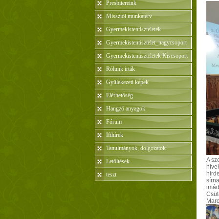
Presbitereink
Missziói munkaterv
Gyermekistentiszteletek
Gyermekistentisztelet_nagycsoport
Gyermekistentiszteletek Kiscsoport
Rólunk írták
Gyülekezeti képek
Elérhetõség
Hangzó anyagok
Fórum
Ifihírek
Tanulmányok, dolgozatok
A sz
Letöltések
hívek
hird
teszt
sírna
imád
Csüt
Maros