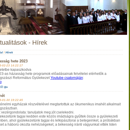
tualitások - Hírek
al
/
Hírek
asság hete 2023
3-02-23 14:22:17
etetbe kapaszkodva
23-as házasság hete programok előadásainak felvételei elérhetők a
gszászi Református Gyülekezet
Youtube csatornáján
:
o
bb
hét
3-01-30 19:22:45
rténelmi egyházak részvételével megtartottuk az ökumenikus imahét alkalmait
gszászban.
t vezérgondolata: tanuljatok meg jót cselekedni.
ekezetünk tagjai kedden este közös imádságra gyűltek össze a gyülekezeti
mben, ahol gyülekezetünk tagjai és lelkipásztorai a betegeinket, a próbákban
ket a háború okozta nehézségeket, a békesség iránti vágyunkat vitték Isten