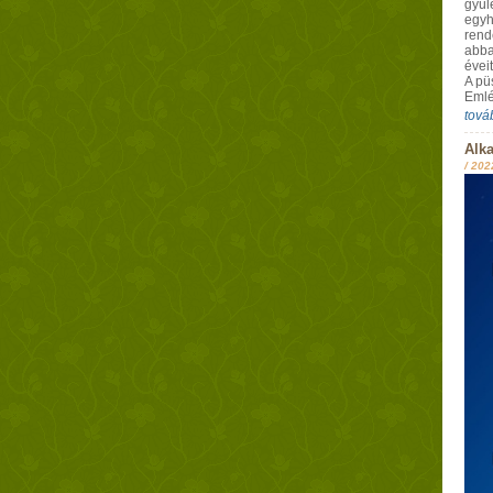
gyül
egyh
rend
abba
évei
A pü
Emlé
tová
Alk
/
202