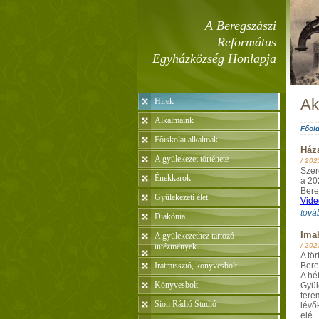
A Beregszászi
Református
Egyházközség Honlapja
Ak
Hírek
Alkalmaink
Főold
Fõiskolai alkalmak
Ház
A gyülekezet története
/
202
Szer
Énekkarok
a 20
Bere
Gyülekezeti élet
Vide
tová
Diakónia
Ima
A gyülekezethez tartozó
intézmények
/
202
A tö
Iratmisszió, könyvesbolt
Bere
A hé
Könyvesbolt
Gyül
tere
Sion Rádió Studió
lévő
elé.