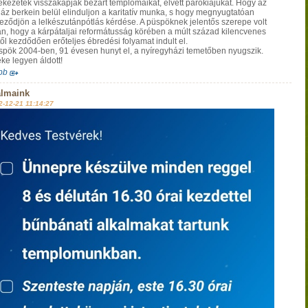
ekezetek visszakapják bezárt templomaikat, elvett parókiájukat. Hogy az
áz berkein belül elinduljon a karitatív munka, s hogy megnyugtatóan
eződjön a lelkészutánpótlás kérdése. A püspöknek jelentős szerepe volt
n, hogy a kárpátaljai reformátusság körében a múlt század kilencvenes
től kezdődően erőteljes ébredési folyamat indult el.
spök 2004-ben, 91 évesen hunyt el, a nyíregyházi temetőben nyugszik.
ke legyen áldott!
bb
almaink
2-12-21 11:14:27