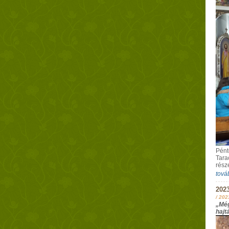
Pént
Tara
rész
tová
202
/
202
„Még
hajt