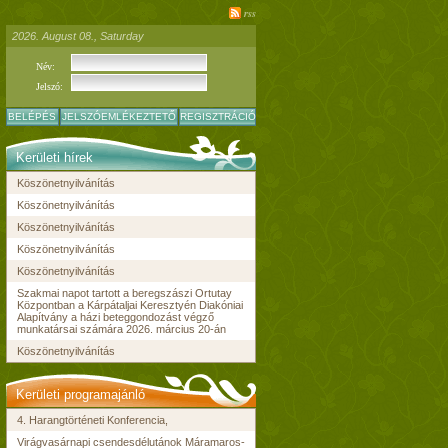
rss
2026. August 08., Saturday
Név:
Jelszó:
BELÉPÉS
JELSZÓEMLÉKEZTETŐ
REGISZTRÁCIÓ
Kerületi hírek
Köszönetnyilvánítás
Köszönetnyilvánítás
Köszönetnyilvánítás
Köszönetnyilvánítás
Köszönetnyilvánítás
Szakmai napot tartott a beregszászi Ortutay
Központban a Kárpátaljai Keresztyén Diakóniai
Alapítvány a házi beteggondozást végző
munkatársai számára 2026. március 20-án
Köszönetnyilvánítás
Kerületi programajánló
4. Harangtörténeti Konferencia,
Virágvasárnapi csendesdélutánok Máramaros-