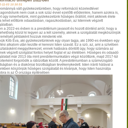
eformáció ünnepén 2022-ben
2-11-03 10:30:51
ománnyá vált gyülekezetünkben, hogy reformáció közeledtével
zagondolunk nem csak a sok száz évvel ezelőtti elődeinkre, hanem azokra is,
et úgy ismerhetünk, mint gyülekezetünk hűséges őrállóit, mint akiknek élete
a lehet előttünk odaadásban, ragaszkodásban, az Istennek végzett
gálatban.
n a 2022-es évben is a presbitérium javasolt és hozott döntést arról, hogy a
lehetőség közül ki legyen az a két személy, akinek a szolgálatát megköszönjük
zemélyét példaként hozzuk mindenki elé.
kük Kilb Éva, aki gyülekezetünknek egy olyan tagja, aki 1990-es években egy
tési alkalom után kezdte el keresni Isten szavát. Ez a szó, az, ami a szívében
sztalásként meggyökerezet, ennek hatására döntött úgy, hogy számára az
nnek végzett szolgálat fontos helyet foglal el az életében. Hűséges és odaadó
gálatait már 2013 óta mint presbitermunkatárs végzi közöttünk, majd 2017-túl
biterként forgolódik a rábízottak között. A presbitériumban a számvizsgáló
ttságban és a diakóniai bizottságban tevékenykedett. Isten iránti hálával a
ünkben köszönjük hűséges szolgálatát és kívánjuk, hogy Isten használja
bbra is az Ő országa építésében