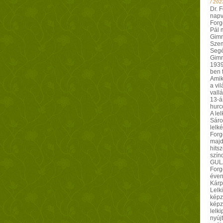
/
202
Dr. 
napv
Forg
Pál 
Gimn
Szem
Segé
Gimn
1939-
ben f
Amik
a vil
vall
13-á
hurco
A le
Sáro
lelké
Forg
majd
hitsz
szín
GULA
Forg
éven
Kárp
Lelk
képz
képz
lelk
nyúj