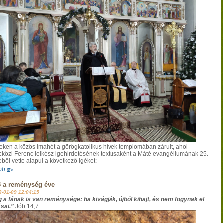
eken a közös imahét a görögkatolikus hívek templomában zárult, ahol
cközi Ferenc lelkész igehirdetésének textusaként a Máté evangéliumának 25.
éből vette alapul a következő igéket:
bb
3 a reménység éve
3-01-09 12:04:15
 a fának is van reménysége: ha kivágják, újból kihajt, és nem fogynak el
ásai.”
Jób 14,7