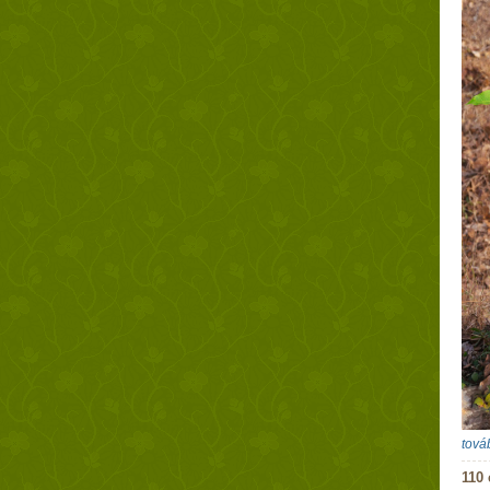
tová
110 