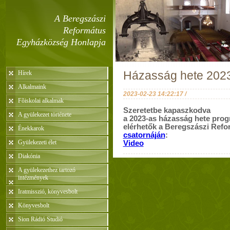
A Beregszászi
Református
Egyházközség Honlapja
Hírek
Házasság hete 202
Alkalmaink
2023-02-23 14:22:17 /
Fõiskolai alkalmak
Szeretetbe kapaszkodva
A gyülekezet története
a 2023-as házasság hete prog
elérhetők a Beregszászi Ref
Énekkarok
csatornáján
:
Gyülekezeti élet
Video
Diakónia
A gyülekezethez tartozó
intézmények
Iratmisszió, könyvesbolt
Könyvesbolt
Sion Rádió Studió