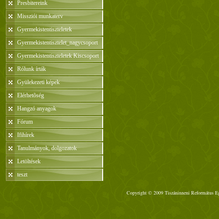
Presbitereink
Missziói munkaterv
Gyermekistentiszteletek
Gyermekistentisztelet_nagycsoport
Gyermekistentiszteletek Kiscsoport
Rólunk írták
Gyülekezeti képek
Elérhetõség
Hangzó anyagok
Fórum
Ifihírek
Tanulmányok, dolgozatok
Letöltések
teszt
Copyright © 2009 Tiszáninneni Református Egy