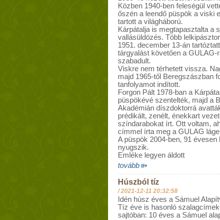
Közben 1940-ben feleségül vett
őszén a leendő püspök a viski e
tartott a világháború.
Kárpátalja is megtapasztalta a sz
vallásüldözés. Több lelkipásztorr
1951. december 13-án tartóztattá
tárgyalást követően a GULAG-ra
szabadult.
Viskre nem térhetett vissza. N
majd 1965-től Beregszászban fol
tanfolyamot indított.
Forgon Pált 1978-ban a Kárpáta
püspökévé szentelték, majd a B
Akadémián díszdoktorrá avatták
prédikált, zenélt, énekkart vezete
színdarabokat írt. Ott voltam, a
címmel írta meg a GULAG lágerb
A püspök 2004-ben, 91 évesen h
nyugszik.
Emléke legyen áldott
tovább
Húszból tíz
/
2021-12-11 20:32:58
Idén húsz éves a Sámuel Alap
Tíz éve is hasonló szalagcímeket
sajtóban: 10 éves a Sámuel alapít