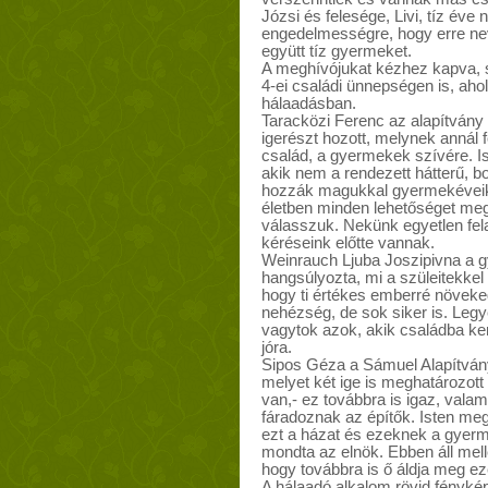
Józsi és felesége, Livi, tíz éve 
engedelmességre, hogy erre nev
együtt tíz gyermeket.
A meghívójukat kézhez kapva, s
4-ei családi ünnepségen is, ahol
hálaadásban.
Taracközi Ferenc az alapítván
igerészt hozott, melynek annál 
család, a gyermekek szívére. Ist
akik nem a rendezett hátterű, bo
hozzák magukkal gyermekéveikbő
életben minden lehetőséget meg
válasszuk. Nekünk egyetlen fela
kéréseink előtte vannak.
Weinrauch Ljuba Joszipivna a g
hangsúlyozta, mi a szüleitekkel
hogy ti értékes emberré növeke
nehézség, de sok siker is. Legy
vagytok azok, akik családba ke
jóra.
Sipos Géza a Sámuel Alapítvány
melyet két ige is meghatározott 
van,- ez továbbra is igaz, valam
fáradoznak az építők. Isten meg
ezt a házat és ezeknek a gyerme
mondta az elnök. Ebben áll melle
hogy továbbra is ő áldja meg e
A hálaadó alkalom rövid fényké