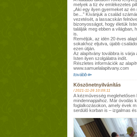
melyek a tíz év emlékezetes pill
„Aki egy ilyen gyermeket az é
be…” Kívánjuk a család számára
vezetését, a lassacskán felnö
bizonyosságot, hogy életük Ist
találják meg ebben a világban,
is.
Reméljük, az idén 20 éves alapí
sokakhoz eljutva, újabb családo
ezen útján.
Az alapítvány továbbra is várja
Isten ilyen szolgálatra indít.
Részletes információk az alapít
www.samuelalapitvany.com
tovább
Köszönetnyilvánítás
/
2021-11-26 10:09:11
A kézművesség meglehetősen k
mindennapjaihoz. Már óvodás ko
foglalkozásokon, amely évek mú
serdülő korban is – izgalmas és