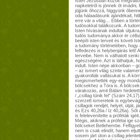
Isten Jézusban közölt megvált
napkeletről is jönnek őt imádni,
jöjjünk őhozzá, higgyünk őbenne
oda hálaadásunk ajándékait, hi
erre vár a világ… Ebben a tört
tudósokkal találkozunk. A tud
Isten hívásának indultak útjuk
tudós tudománya akkor ér célba
beépíti isten terveit és követi I
a tudomány történetében, hogy 
felfedezés is helybenjárás lett! 
terveibe. Nem is válhatott senk
egészségére. Azt is láthatjuk, 
indult. Isten népe akkoriban – g
– az ismert világ szinte valamen
gyakorolták vallásukat is. A kör
megismerhették egy-egy mondáson
bölcsekhez a Tóra is. A bölcsek
várakozás, amit Bálám hirdetett,
/ „csillag tűnik fel” (Szám 24,1
szerzett ismereteik is egybevág
csillagok rendjét, helyét, útját,
és Ezs 40,26a / Iz 40,26a). Ső
is felelevenítette a próféták igé
Mégis, akiknek a prófétai ige sz
bölcseket Betlehembe. Felfigyel
nem is csak elindít, hanem eljut
sosem járt úton a csillag jelente