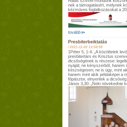
Hálás szívvel mondunk köszönet
nek a támogatásért, melynek k
kézműves foglalkozásokat a 20
tovább
Presbiterbeiktatás
/
2021-11-02 13:58:59
1Péter 5, 1-4. „A közöttetek lev
presbitertárs és Krisztus szenv
dicsőségének is részese: legelt
nyáját; ne kényszerből, hanem
készségesen; ne is úgy, mint ak
hanem mint akik példaképei a n
főpásztor, elnyeritek a dicsőség
János 3,30: „Neki növekednie k