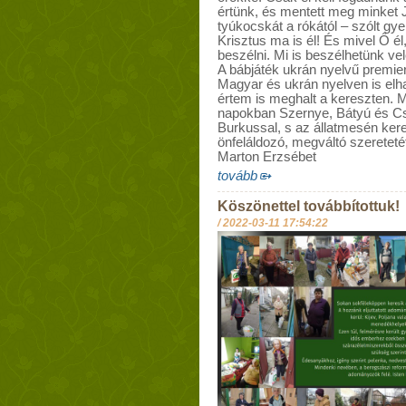
értünk, és mentett meg minket J
tyúkocskát a rókától – szólt gy
Krisztus ma is él! És mivel Ő él,
beszélni. Mi is beszélhetünk vele
A bábjáték ukrán nyelvű premier
Magyar és ukrán nyelven is elh
értem is meghalt a kereszten. 
napokban Szernye, Bátyú és Cson
Burkussal, s az állatmesén ker
önfeláldozó, megváltó szeretetét
Marton Erzsébet
tovább
Köszönettel továbbítottuk!
/
2022-03-11 17:54:22