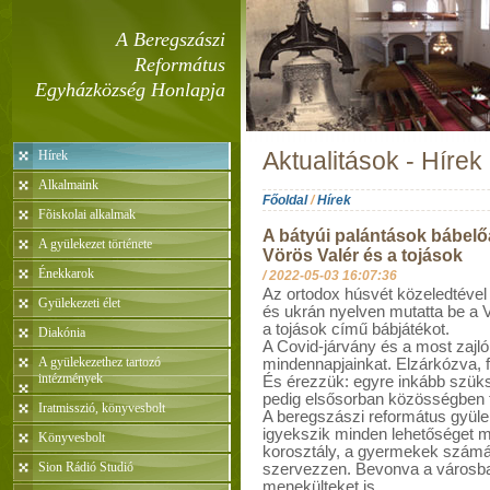
A Beregszászi
Református
Egyházközség Honlapja
Hírek
Aktualitások - Hírek
Alkalmaink
Főoldal
/
Hírek
Fõiskolai alkalmak
A bátyúi palántások bábelő
A gyülekezet története
Vörös Valér és a tojások
Énekkarok
/
2022-05-03 16:07:36
Az ortodox húsvét közeledtével
Gyülekezeti élet
és ukrán nyelven mutatta be a V
a tojások című bábjátékot.
Diakónia
A Covid-járvány és a most zajló 
A gyülekezethez tartozó
mindennapjainkat. Elzárkózva, 
intézmények
És érezzük: egyre inkább szüksé
pedig elsősorban közösségben t
Iratmisszió, könyvesbolt
A beregszászi református gyüle
igyekszik minden lehetőséget 
Könyvesbolt
korosztály, a gyermekek számár
Sion Rádió Studió
szervezzen. Bevonva a városban 
menekülteket is.