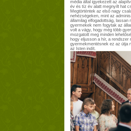
média által igyekezett az alapítv
év és tíz év alatt megnyílt hat 
Megtörténtek az első nagy család
nehézségeken, mint az adminisz
államilag elfogadottság, lassan
gyermekek nem fogytak az állam
volt a vágy, hogy még több gyer
mozgatott meg minden lehetősé
hogy eljusson a hír, a rendszer m
gyermekmentésnek ez az útja ne
az Isten indít.