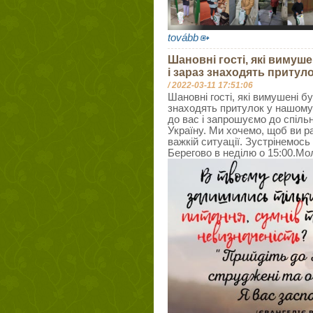
tovább
Шановні гості, які вимуше
і зараз знаходять притуло
/
2022-03-11 17:51:06
Шановні гості, які вимушені бу
знаходять притулок у нашому 
до вас і запрошуємо до спіль
Україну. Ми хочемо, щоб ви ра
важкій ситуації. Зустрінемось
Берегово в неділю о 15:00.Мо