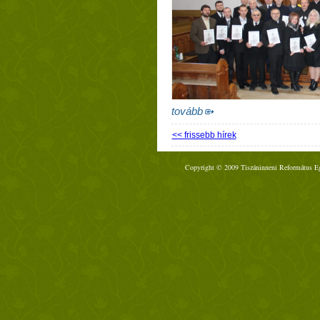
tovább
<< frissebb hírek
Copyright © 2009 Tiszáninneni Református Egy