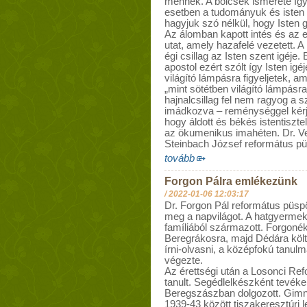
mennek. A bölcsek ismerete így
esetben a tudományuk és isten 
hagyjuk szó nélkül, hogy Isten 
Az álomban kapott intés és az 
utat, amely hazafelé vezetett.
égi csillag az Isten szent igéje
apostol ezért szólt így Isten igéj
világító lámpásra figyeljetek, a
„mint sötétben világító lámpásra
hajnalcsillag fel nem ragyog a s
imádkozva – reménységgel kérj
hogy áldott és békés istentiszt
az ökumenikus imahéten. Dr. 
Steinbach József református p
tovább
Forgon Pálra emlékezünk
/
2022-01-06 12:03:17
Dr. Forgon Pál református püspö
meg a napvilágot. A hatgyermek
famíliából származott. Forgoné
Beregrákosra, majd Dédára költ
írni-olvasni, a középfokú tanu
végezte.
Az érettségi után a Losonci Re
tanult. Segédlelkészként tevék
Beregszászban dolgozott. Gimnáz
1939-43 között tiszakeresztúri le