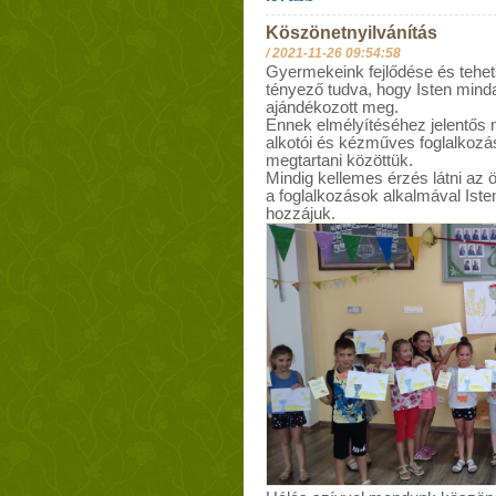
Köszönetnyilvánítás
/
2021-11-26 09:54:58
Gyermekeink fejlődése és tehe
tényező tudva, hogy Isten mind
ajándékozott meg.
Ennek elmélyítéséhez jelentős
alkotói és kézműves foglalkoz
megtartani közöttük.
Mindig kellemes érzés látni az 
a foglalkozások alkalmával Isten
hozzájuk.