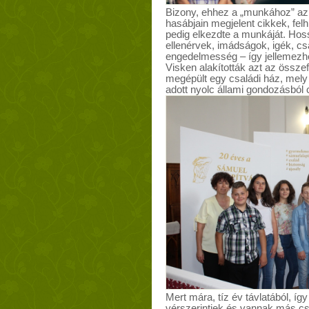
Bizony, ehhez a „munkához” az I
hasábjain megjelent cikkek, felh
pedig elkezdte a munkáját. Hos
ellenérvek, imádságok, igék, csa
engedelmesség – így jellemezh
Visken alakították azt az öss
megépült egy családi ház, mely
adott nyolc állami gondozásból 
Mert mára, tíz év távlatából, í
vérszerintiek és vannak más cs