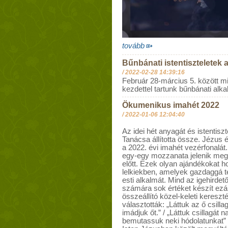
tovább
Bűnbánati istentiszteletek 
/
2022-02-28 14:39:16
Február 28-március 5. között mi
kezdettel tartunk bűnbánati al
Ökumenikus imahét 2022
/
2022-01-06 12:04:40
Az idei hét anyagát és istentiszt
Tanácsa állította össze. Jézus 
a 2022. évi imahét vezérfonalát.
egy-egy mozzanata jelenik meg 
előtt. Ezek olyan ajándékokat h
lelkiekben, amelyek gazdaggá 
esti alkalmát. Mind az igehirdet
számára sok értéket készít ezált
összeállító közel-keleti kereszté
választották: „Láttuk az ő csilla
imádjuk őt.” / „Láttuk csillagát 
bemutassuk neki hódolatunkat” 