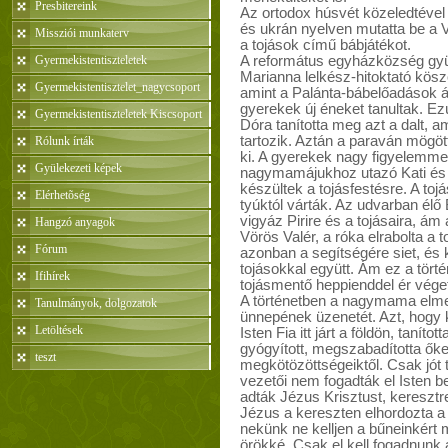
Presbitereink
Az ortodox húsvét közeledtével
és ukrán nyelven mutatta be a V
Missziói munkaterv
a tojások című bábjátékot.
Gyermekistentiszteletek
A református egyházközség gyü
Marianna lelkész-hitoktató kösz
Gyermekistentisztelet_nagycsoport
amint a Palánta-bábelőadások á
gyerekek új éneket tanultak. Ez
Gyermekistentiszteletek Kiscsoport
Dóra tanította meg azt a dalt, 
tartozik. Aztán a paraván mögöt
Rólunk írták
ki. A gyerekek nagy figyelemmel
Gyülekezeti képek
nagymamájukhoz utazó Kati és P
készültek a tojásfestésre. A to
Elérhetõség
tyúktól várták. Az udvarban él
vigyáz Pirire és a tojásaira, á
Hangzó anyagok
Vörös Valér, a róka elrabolta a t
Fórum
azonban a segítségére siet, és 
tojásokkal együtt. Ám ez a tört
Ifihírek
tojásmentő heppienddel ér véget
A történetben a nagymama elme
Tanulmányok, dolgozatok
ünnepének üzenetét. Azt, hogy k
Letöltések
Isten Fia itt járt a földön, taníto
gyógyított, megszabadította őket
teszt
megkötözöttségeiktől. Csak jót 
vezetői nem fogadták el Isten be
adták Jézus Krisztust, keresztr
Jézus a kereszten elhordozta a 
nekünk ne kelljen a bűneinkér
örökké. Csak el kell fogadnunk 