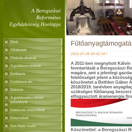
A Beregszászi
Református
Egyházközség Honlapja
Hírek
Fűtőanyagtámogatá
Alkalmaink
2022-07-26 09:42:39 /
Fõiskolai alkalmak
A 2011-ben megnyitott Kálvi
A gyülekezet története
fenntartását a Beregszászi R
magára, ami a jelenlegi gazd
Énekkarok
felelősséget jelent a közöss
Gyülekezeti élet
köszönetet a Bethlen Gábor A
2018/2019. tanévben anyagila
Diakónia
szükséges fűtőanyag beszerzé
elfogyasztott áramenergia fin
A gyülekezethez tartozó
intézmények
Iratmisszió, könyvesbolt
Könyvesbolt
Sion Rádió Studió
Köszönettel: a Beregszászi 