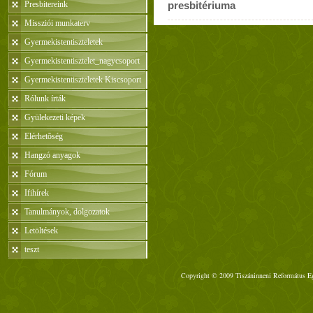
Presbitereink
presbitériuma
Missziói munkaterv
Gyermekistentiszteletek
Gyermekistentisztelet_nagycsoport
Gyermekistentiszteletek Kiscsoport
Rólunk írták
Gyülekezeti képek
Elérhetõség
Hangzó anyagok
Fórum
Ifihírek
Tanulmányok, dolgozatok
Letöltések
teszt
Copyright © 2009 Tiszáninneni Református Egy